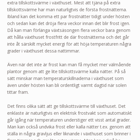
extra tillskottsvärme i växthuset. Mest att tjäna på extra
tillskottsvärme har man naturligtvis de första frostnätterna.
Ibland kan det komma ett par frostnätter tidigt under hösten
och sedan kan det dröja flera veckor innan det blir frost igen.
Då kan man förlänga växtsäsongen flera veckor bara genom
att hålla växthuset frostfritt de där frostnätterna och det går
inte åt särskilt mycket energi för att höja temperaturen några
grader i växthuset dessa nattimmar.
Även när det inte är frost kan man få mycket mer välmående
plantor genom att ge lite tillskottsvärme kalla nätter. På så
sätt minskar man temperaturskillnaderna i växthuset som
även under hösten kan bli ordentligt varmt dagtid när solen
tittar fram.
Det finns olika sätt att ge tillskottsvärme till växthuset. Det
enklaste är naturligtvis en elektrisk frostvakt som automatiskt
går igång när temperaturen understiger ett visst antal grader.
Man kan också undvika frost eller kalla nätter t.ex. genom att
ställa in några gravljus eller liknande i växthuset som brinner i