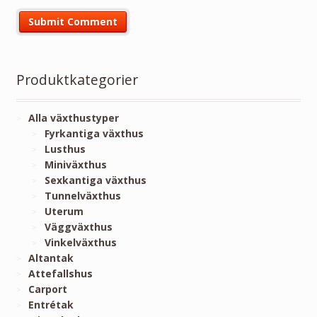
Produktkategorier
Alla växthustyper
Fyrkantiga växthus
Lusthus
Miniväxthus
Sexkantiga växthus
Tunnelväxthus
Uterum
Väggväxthus
Vinkelväxthus
Altantak
Attefallshus
Carport
Entrétak