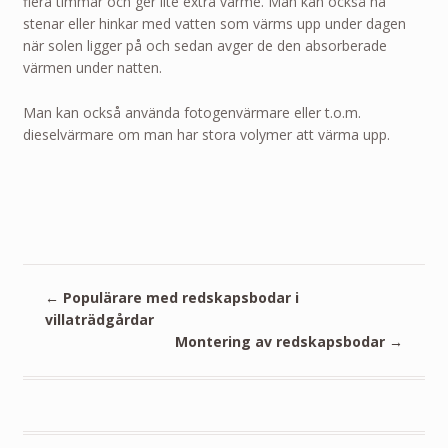
flera timmar och ger lite extra värme. Man kan också ha
stenar eller hinkar med vatten som värms upp under dagen
när solen ligger på och sedan avger de den absorberade
värmen under natten.
Man kan också använda fotogenvärmare eller t.o.m.
dieselvärmare om man har stora volymer att värma upp.
←
Populärare med redskapsbodar i
villaträdgårdar
Montering av redskapsbodar
→