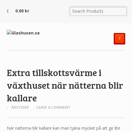
0.00
kr
²
Extra tillskottsvärme i
växthuset när nätterna blir
kallare
ÅRSTIDER
LEAVE A COMMENT
När nätterna blir kallare kan man tjäna mycket på att ge lite