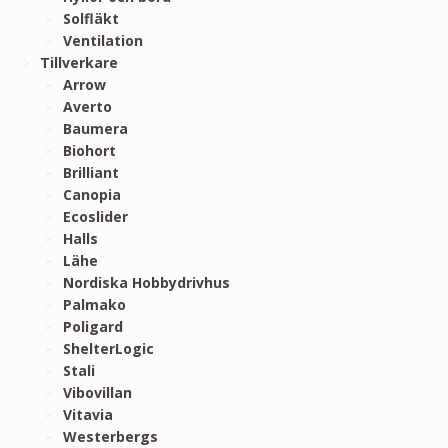
Solfläkt
Ventilation
Tillverkare
Arrow
Averto
Baumera
Biohort
Brilliant
Canopia
Ecoslider
Halls
Lähe
Nordiska Hobbydrivhus
Palmako
Poligard
ShelterLogic
Stali
Vibovillan
Vitavia
Westerbergs