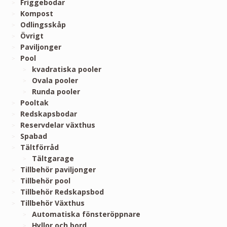
Friggebodar
Kompost
Odlingsskåp
Övrigt
Paviljonger
Pool
kvadratiska pooler
Ovala pooler
Runda pooler
Pooltak
Redskapsbodar
Reservdelar växthus
Spabad
Tältförråd
Tältgarage
Tillbehör paviljonger
Tillbehör pool
Tillbehör Redskapsbod
Tillbehör Växthus
Automatiska fönsteröppnare
Hyllor och bord