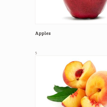
Apples
5