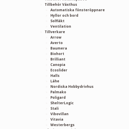
Tillbehör Växthus
Automatiska fönsteröppnare
Hyllor och bord
Solfläkt
Ventilation
Tillverkare
Arrow
Averto
Baumera
Biohort
Brilliant
Canopia
Ecoslider
Halls
Lähe
Nordiska Hobbydrivhus
Palmako
Poligard
ShelterLogic
Stali
Vibovillan
Vitavia
Westerbergs