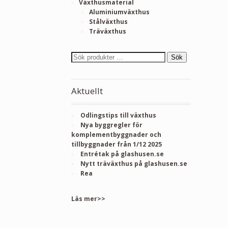
Växthusmaterial
Aluminiumväxthus
Stålväxthus
Träväxthus
Sök
Aktuellt
Odlingstips till växthus
Nya byggregler för
komplementbyggnader och
tillbyggnader från 1/12 2025
Entrétak på glashusen.se
Nytt träväxthus på glashusen.se
Rea
Läs mer>>