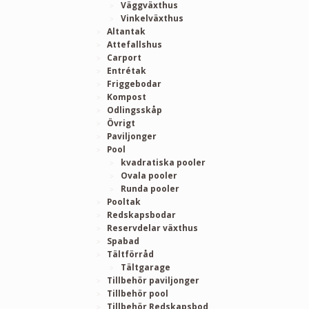
Väggväxthus
Vinkelväxthus
Altantak
Attefallshus
Carport
Entrétak
Friggebodar
Kompost
Odlingsskåp
Övrigt
Paviljonger
Pool
kvadratiska pooler
Ovala pooler
Runda pooler
Pooltak
Redskapsbodar
Reservdelar växthus
Spabad
Tältförråd
Tältgarage
Tillbehör paviljonger
Tillbehör pool
Tillbehör Redskapsbod