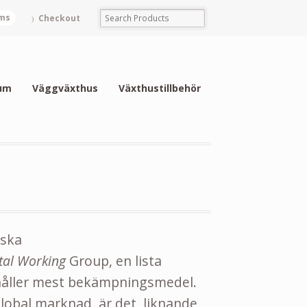
ems
Checkout
um
Väggväxthus
Växthustillbehör
nska
tal Working
Group,
en lista
ehåller mest bekämpningsmedel.
global marknad är det liknande