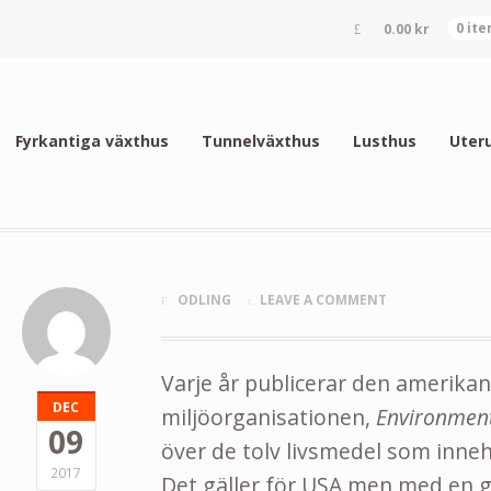
0.00
kr
0 it
Fyrkantiga växthus
Tunnelväxthus
Lusthus
Uter
ODLING
LEAVE A COMMENT
Varje år publicerar den amerika
DEC
miljöorganisationen,
Environmen
09
över de tolv livsmedel som inn
2017
Det gäller för USA men med en 