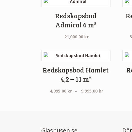
Redskapsbod
R
Admiral 6 m²
21,000.00
kr
5
Redskapsbod Hamlet
R
4,2 – 11 m²
Prisintervall:
4,995.00
kr
–
9,995.00
kr
4,995.00 kr
till
9,995.00 kr
Glashusen.se
Där