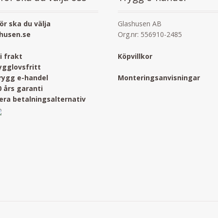
ör ska du välja
Glashusen AB
husen.se
Org.nr: 556910-2485
ri frakt
Köpvillkor
ygglovsfritt
rygg e-handel
Monteringsanvisningar
0 års garanti
lera betalningsalternativ