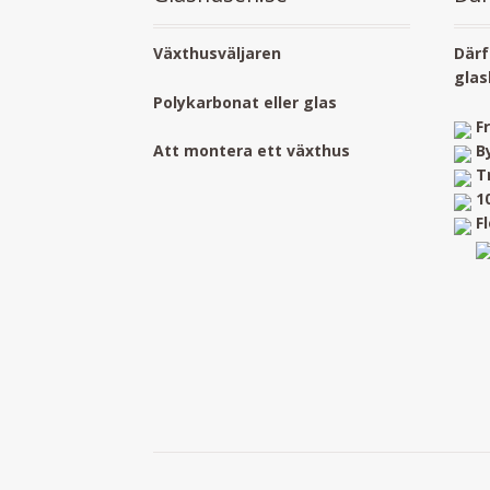
Växthusväljaren
Därf
glas
Polykarbonat eller glas
F
B
Att montera ett växthus
T
1
F