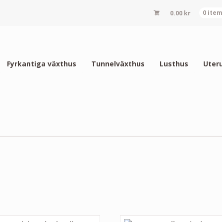
0.00
kr
0 ite
Fyrkantiga växthus
Tunnelväxthus
Lusthus
Uter