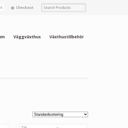
ms
Checkout
um
Väggväxthus
Växthustillbehör