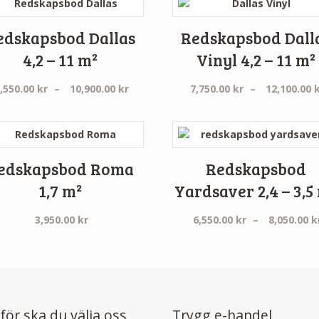
edskapsbod Dallas
Redskapsbod Dall
4,2 – 11 m²
Vinyl 4,2 – 11 m²
Prisintervall:
,550.00
kr
–
10,900.00
kr
7,750.00
kr
–
12,100.00
5,550.00 kr
till
10,900.00 kr
edskapsbod Roma
Redskapsbod
1,7 m²
Yardsaver 2,4 – 3,5
3,950.00
kr
6,550.00
kr
–
8,050.00
k
för ska du välja oss
Trygg e-handel