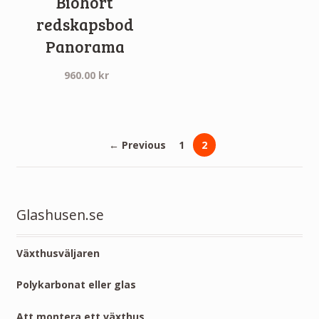
Biohort
redskapsbod
Panorama
960.00
kr
← Previous
1
2
Glashusen.se
Växthusväljaren
Polykarbonat eller glas
Att montera ett växthus