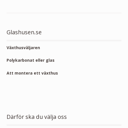
till
262,000.00 kr
Glashusen.se
Växthusväljaren
Polykarbonat eller glas
Att montera ett växthus
Därför ska du välja oss