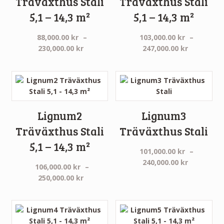
Träväxthus Stali
Träväxthus Stali
5,1 – 14,3 m²
5,1 – 14,3 m²
88,000.00
kr
–
103,000.00
kr
–
Prisintervall:
Prisinterv
230,000.00
kr
247,000.00
kr
88,000.00 kr
103,000.0
till
till
230,000.00 kr
247,000.0
Lignum2
Lignum3
Träväxthus Stali
Träväxthus Stali
5,1 – 14,3 m²
101,000.00
kr
–
Prisinterv
240,000.00
kr
106,000.00
kr
–
101,000.0
Prisintervall:
250,000.00
kr
till
106,000.00 kr
240,000.0
till
250,000.00 kr