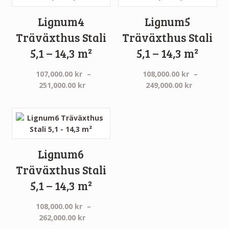
Lignum4
Lignum5
Träväxthus Stali
Träväxthus Stali
5,1 – 14,3 m²
5,1 – 14,3 m²
107,000.00
kr
–
108,000.00
kr
–
Prisintervall:
Prisinterv
251,000.00
kr
249,000.00
kr
107,000.00 kr
108,000.0
till
till
251,000.00 kr
249,000.0
Lignum6
Träväxthus Stali
5,1 – 14,3 m²
108,000.00
kr
–
Prisintervall:
262,000.00
kr
108,000.00 kr