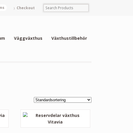
ems
Checkout
um
Väggväxthus
Växthustillbehör