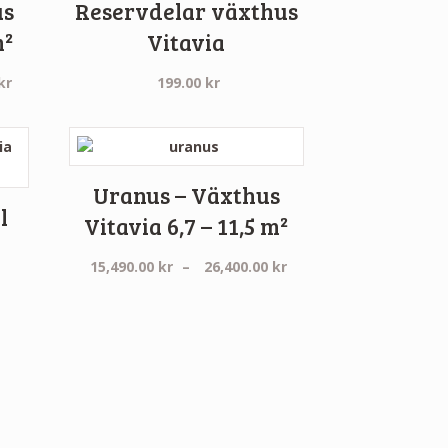
us
Reservdelar växthus
m²
Vitavia
Prisintervall:
kr
199.00
kr
48,000.00 kr
till
76,000.00 kr
Uranus – Växthus
l
Vitavia 6,7 – 11,5 m²
Prisintervall:
15,490.00
kr
–
26,400.00
kr
15,490.00 kr
till
26,400.00 kr