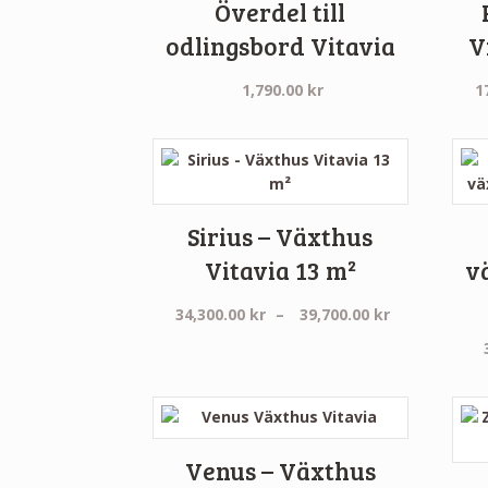
Överdel till
odlingsbord Vitavia
V
1,790.00
kr
1
Sirius – Växthus
Vitavia 13 m²
v
Prisintervall
34,300.00
kr
–
39,700.00
kr
34,300.00 kr
till
39,700.00 kr
Venus – Växthus