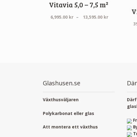
Vitavia 5,0 – 7,5 m²
V
Prisintervall
6,995.00
kr
–
13,595.00
kr
6,995.00 kr
3
till
13,595.00 kr
Glashusen.se
Där
Växthusväljaren
Därf
glas
Polykarbonat eller glas
F
B
Att montera ett växthus
T