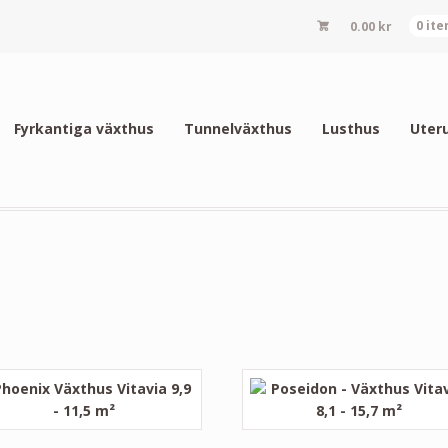
0.00
kr
0 it
Fyrkantiga växthus
Tunnelväxthus
Lusthus
Uter