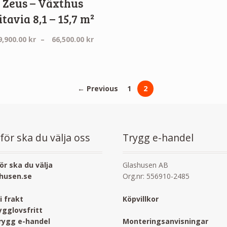
Zeus – Växthus
itavia 8,1 – 15,7 m²
:
Prisintervall:
9,900.00
kr
–
66,500.00
kr
39,900.00 kr
till
66,500.00 kr
← Previous
1
2
för ska du välja oss
Trygg e-handel
ör ska du välja
Glashusen AB
husen.se
Org.nr: 556910-2485
ri frakt
Köpvillkor
ygglovsfritt
rygg e-handel
Monteringsanvisningar