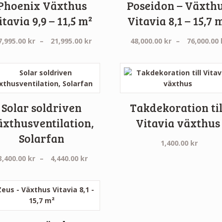
Phoenix Växthus
Poseidon – Växth
itavia 9,9 – 11,5 m²
Vitavia 8,1 – 15,7 
Prisintervall:
7,995.00
kr
–
21,995.00
kr
48,000.00
kr
–
76,000.00
17,995.00 kr
till
21,995.00 kr
Solar soldriven
Takdekoration til
äxthusventilation,
Vitavia växthus
Solarfan
:
1,400.00
kr
Prisintervall:
3,400.00
kr
–
4,440.00
kr
3,400.00 kr
till
4,440.00 kr