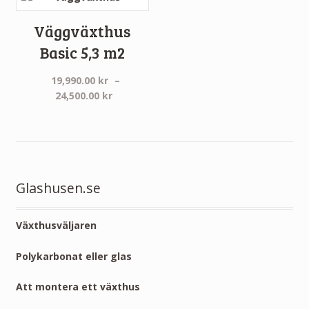
Väggväxthus
Basic 5,3 m2
19,990.00
kr
–
Prisintervall:
24,500.00
kr
19,990.00 kr
till
24,500.00 kr
Glashusen.se
Växthusväljaren
Polykarbonat eller glas
Att montera ett växthus