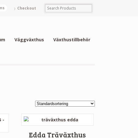
ems
Checkout
um
Väggväxthus
Växthustillbehör
Edda Träväxthus