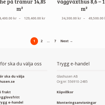
he på trämur 14,85
väggväxthus 8,6 – 1
ll:
m²
m²
kr
Prisintervall:
4,400.00
kr
–
129,400.00
kr
34,300.00
kr
–
49,500.00
kr
124,400.00 kr
till
129,400.00 kr
1
2
…
7
Next →
för ska du välja oss
Trygg e-handel
ör ska du välja
Glashusen AB
husen.se
Org.nr: 556910-2485
ri frakt
Köpvillkor
ygglovsfritt
rygg e-handel
Monteringsanvisningar