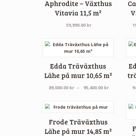
Aphrodite – Växthus
Ca
Vitavia 11,5 m²
V
59,990.00
kr
1
Edda Träväxthus
E
Lähe på mur 10,65 m²
tr
Prisintervall
89,000.00
kr
–
95,400.00
kr
9
89,000.00 kr
till
95,400.00 kr
Frode Träväxthus
F
Lähe på mur 14,85 m²