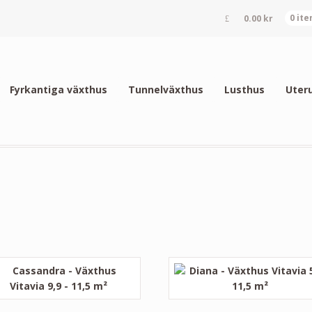
0.00
kr
0 it
Fyrkantiga växthus
Tunnelväxthus
Lusthus
Uter