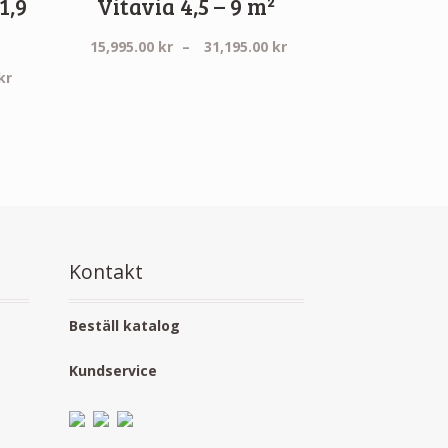
1,9
Vitavia 4,5 – 9 m²
Prisintervall:
15,995.00
kr
–
31,195.00
kr
15,995.00 kr
Prisintervall:
kr
till
34,300.00 kr
31,195.00 kr
till
49,500.00 kr
Kontakt
Beställ katalog
Kundservice