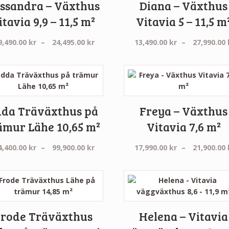
ssandra – Växthus
Diana – Växthus
itavia 9,9 – 11,5 m²
Vitavia 5 – 11,5 m
Prisintervall:
9,490.00
kr
–
24,495.00
kr
13,490.00
kr
–
27,990.00
19,490.00 kr
till
24,495.00 kr
dda Träväxthus på
Freya – Växthus
ämur Lähe 10,65 m²
Vitavia 7,6 m²
:
Prisintervall:
4,400.00
kr
–
99,900.00
kr
17,990.00
kr
–
21,900.00
94,400.00 kr
till
99,900.00 kr
rode Träväxthus
Helena – Vitavia