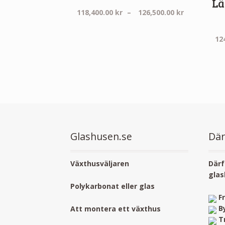
Lä
Prisinterva
118,400.00
kr
–
126,500.00
kr
118,400.00 
till
12
126,500.00 
Glashusen.se
Där
Växthusväljaren
Därf
glas
Polykarbonat eller glas
F
B
Att montera ett växthus
T