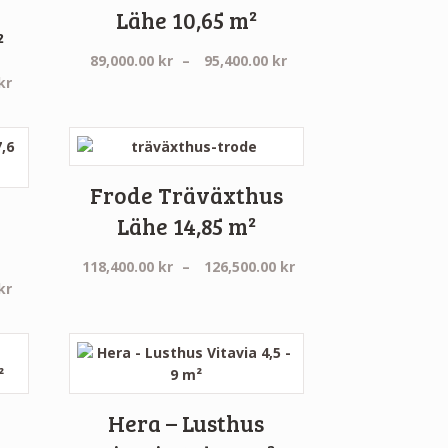
Lähe 10,65 m²
²
Prisintervall:
89,000.00
kr
–
95,400.00
kr
Prisintervall:
89,000.00 kr
kr
13,490.00 kr
till
till
95,400.00 kr
27,990.00 kr
Frode Träväxthus
Lähe 14,85 m²
Prisintervall:
118,400.00
kr
–
126,500.00
kr
Prisintervall:
118,400.00 kr
kr
17,990.00 kr
till
till
126,500.00 kr
21,900.00 kr
Hera – Lusthus