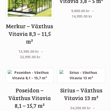
Vitavia 3,8 – 5 m²
9,800.00
kr
–
Prisinterva
14,995.00
kr
9,800.00 k
Merkur – Växthus
till
Vitavia 8,3 – 11,5
14,995.00 
m²
13,995.00
kr
–
Prisintervall:
22,995.00
kr
13,995.00 kr
till
22,995.00 kr
Poseidon –
Sirius – Växthus
Växthus Vitavia
Vitavia 13 m²
8,1 – 15,7 m²
34,300.00
kr
–