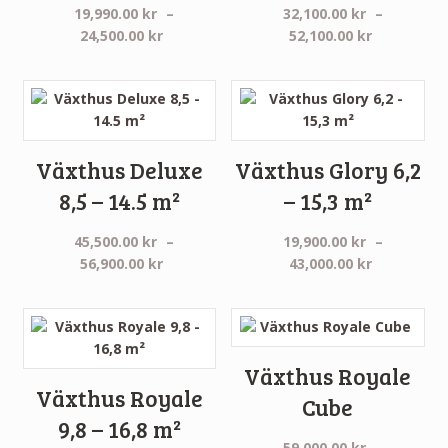
19,990.00
kr
–
32,100.00
kr
–
Prisintervall:
Prisinterva
24,500.00
kr
52,100.00
kr
19,990.00 kr
32,100.00 
till
till
24,500.00 kr
52,100.00 
Växthus Deluxe
Växthus Glory 6,2
8,5 – 14.5 m²
– 15,3 m²
45,500.00
kr
–
19,900.00
kr
–
Prisintervall:
Prisinterva
56,900.00
kr
43,000.00
kr
45,500.00 kr
19,900.00 
till
till
56,900.00 kr
43,000.00 
Växthus Royale
Växthus Royale
Cube
9,8 – 16,8 m²
59,000.00
kr
–