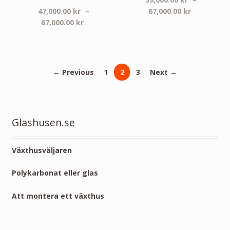
Prisinterva
47,000.00
kr
–
67,000.00
kr
Prisintervall:
59,000.00 
67,000.00
kr
47,000.00 kr
till
till
67,000.00 
67,000.00 kr
← Previous
1
2
3
Next →
Glashusen.se
Växthusväljaren
Polykarbonat eller glas
Att montera ett växthus