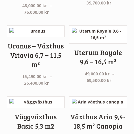
Prisinterva
39,700.00
kr
48,000.00
kr
–
34,300.00 
Prisintervall:
76,000.00
kr
till
48,000.00 kr
39,700.00 
till
76,000.00 kr
Uranus – Växthus
Uterum Royale
Vitavia 6,7 – 11,5
9,6 – 16,5 m²
m²
49,000.00
kr
–
15,490.00
kr
–
Prisinterva
69,500.00
kr
Prisintervall:
26,400.00
kr
49,000.00 
15,490.00 kr
till
till
69,500.00 
26,400.00 kr
Väggväxthus
Växthus Aria 9,4-
Basic 5,3 m2
18,5 m² Canopia