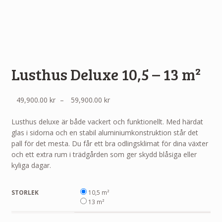
Lusthus Deluxe 10,5 – 13 m²
Prisintervall:
49,900.00
kr
–
59,900.00
kr
49,900.00 kr
till
Lusthus deluxe är både vackert och funktionellt. Med härdat
59,900.00 kr
glas i sidorna och en stabil aluminiumkonstruktion står det
pall för det mesta. Du får ett bra odlingsklimat för dina växter
och ett extra rum i trädgården som ger skydd blåsiga eller
kyliga dagar.
STORLEK
10,5 m²
13 m²