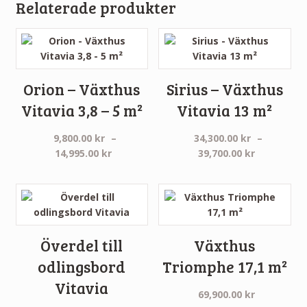
Relaterade produkter
Orion – Växthus
Sirius – Växthus
Vitavia 3,8 – 5 m²
Vitavia 13 m²
9,800.00
kr
–
34,300.00
kr
–
Prisintervall:
Prisinterva
14,995.00
kr
39,700.00
kr
9,800.00 kr
34,300.00 
till
till
14,995.00 kr
39,700.00 
Överdel till
Växthus
odlingsbord
Triomphe 17,1 m²
Vitavia
69,900.00
kr