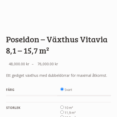
Poseidon – Växthus Vitavia
8,1 – 15,7 m²
Prisintervall:
48,000.00
kr
–
76,000.00
kr
48,000.00 kr
till
Ett gediget växthus med dubbeldörrar för maximal åtkomst.
76,000.00 kr
FÄRG
Svart
STORLEK
10 m²
11,9 m²