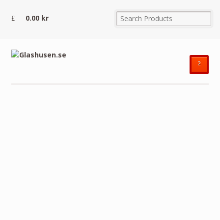
0.00
kr
²