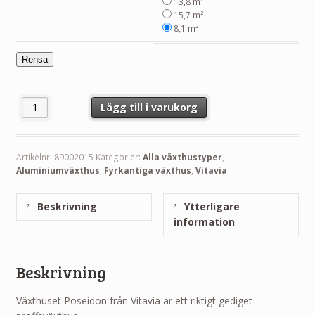
13,8 m²
15,7 m²
8,1 m²
Rensa
Poseidon - Växthus Vitavia 8,1 - 15,7 m² mängd
Lägg till i varukorg
Artikelnr:
89002015
Kategorier:
Alla växthustyper
,
Aluminiumväxthus
,
Fyrkantiga växthus
,
Vitavia
Beskrivning
Ytterligare
information
Beskrivning
Växthuset Poseidon från Vitavia är ett riktigt gediget