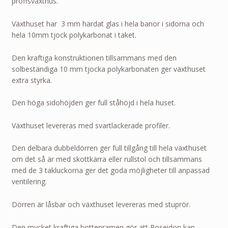
proffsväxthus.
Växthuset har 3 mm härdat glas i hela banor i sidorna och
hela 10mm tjock polykarbonat i taket.
Den kraftiga konstruktionen tillsammans med den
solbeständiga 10 mm tjocka polykarbonaten ger växthuset
extra styrka.
Den höga sidohöjden ger full ståhöjd i hela huset.
Växthuset levereras med svartlackerade profiler.
Den delbara dubbeldörren ger full tillgång till hela växthuset
om det så är med skottkärra eller rullstol och tillsammans
med de 3 takluckorna ger det goda möjligheter till anpassad
ventilering.
Dörren är låsbar och växthuset levereras med stuprör.
Den mycket kraftiga bottenramen gör att Poseidon kan