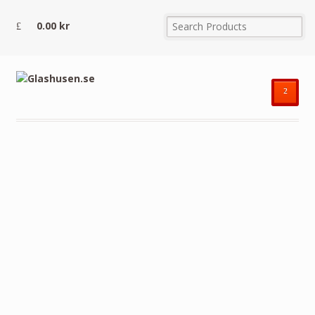
0.00
kr
²