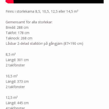
Finns i storlekarna 8,5, 10,5, 12,5 eller 14,5
m²
Gemensamt för alla storlekar:
Bredd: 288 cm
Takfot: 178 cm
Taknock: 268 cm
Låsbar 2-delad stalldörr på gångjärn (87×190 cm)
8,5
m²
Längd: 301 cm
2 takfönster
10,5
m²
Längd: 373 cm
2 takfönster
12,5
m²
Längd: 445 cm
4 takfönster