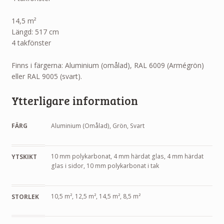
14,5
m²
Längd: 517 cm
4 takfönster
Finns i färgerna: Aluminium (omålad), RAL 6009 (Armégrön)
eller RAL 9005 (svart).
Ytterligare information
FÄRG
Aluminium (Omålad), Grön, Svart
10 mm polykarbonat, 4 mm härdat glas, 4 mm härdat
YTSKIKT
glas i sidor, 10 mm polykarbonat i tak
10,5 m², 12,5 m², 14,5 m², 8,5 m²
STORLEK