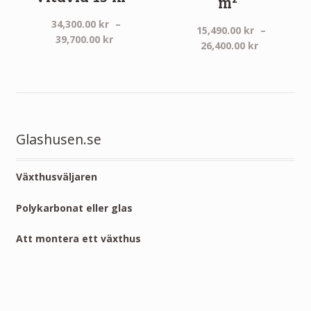
m²
34,300.00
kr
–
15,490.00
kr
–
Prisintervall:
39,700.00
kr
Prisinterva
26,400.00
kr
34,300.00 kr
15,490.00 
till
till
39,700.00 kr
26,400.00 
Glashusen.se
Växthusväljaren
Polykarbonat eller glas
Att montera ett växthus