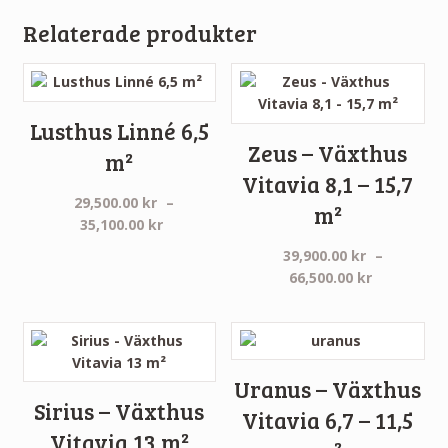
Relaterade produkter
Lusthus Linné 6,5
Zeus – Växthus
m²
Vitavia 8,1 – 15,7
29,500.00
kr
–
m²
Prisintervall:
35,100.00
kr
29,500.00 kr
39,900.00
kr
–
till
Prisinterva
66,500.00
kr
35,100.00 kr
39,900.00 
till
66,500.00 
Uranus – Växthus
Sirius – Växthus
Vitavia 6,7 – 11,5
Vitavia 13 m²