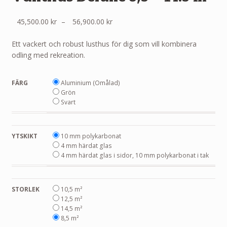
Prisintervall:
45,500.00
kr
–
56,900.00
kr
45,500.00 kr
till
Ett vackert och robust lusthus för dig som vill kombinera
56,900.00 kr
odling med rekreation.
FÄRG
Aluminium (Omålad)
Grön
Svart
YTSKIKT
10 mm polykarbonat
4 mm härdat glas
4 mm härdat glas i sidor, 10 mm polykarbonat i tak
STORLEK
10,5 m²
12,5 m²
14,5 m²
8,5 m²