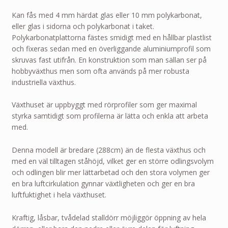
Kan fås med 4 mm härdat glas eller 10 mm polykarbonat,
eller glas i sidorna och polykarbonat i taket.
Polykarbonatplattorna fästes smidigt med en hållbar plastlist
och fixeras sedan med en överliggande aluminiumprofil som
skruvas fast utifrån. En konstruktion som man sällan ser på
hobbyväxthus men som ofta används på mer robusta
industriella växthus.
Växthuset är uppbyggt med rörprofiler som ger maximal
styrka samtidigt som profilerna är lätta och enkla att arbeta
med.
Denna modell är bredare (288cm) än de flesta växthus och
med en väl tilltagen ståhöjd, vilket ger en större odlingsvolym
och odlingen blir mer lättarbetad och den stora volymen ger
en bra luftcirkulation gynnar växtligheten och ger en bra
luftfuktighet i hela växthuset.
Kraftig, låsbar, tvådelad stalldörr möjliggör öppning av hela