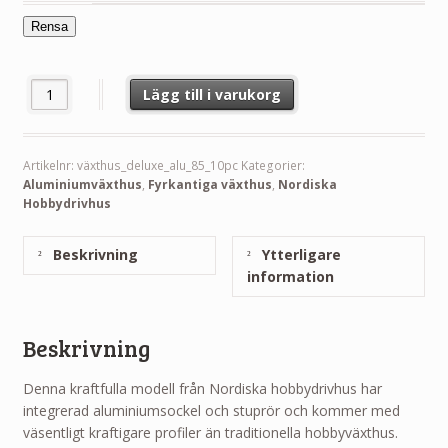
Rensa
Växthus Deluxe 8,5 - 14.5 m² mängd
Lägg till i varukorg
Artikelnr:
växthus_deluxe_alu_85_10pc
Kategorier:
Aluminiumväxthus
,
Fyrkantiga växthus
,
Nordiska
Hobbydrivhus
Beskrivning
Ytterligare
information
Beskrivning
Denna kraftfulla modell från Nordiska hobbydrivhus har
integrerad aluminiumsockel och stuprör och kommer med
väsentligt kraftigare profiler än traditionella hobbyväxthus.