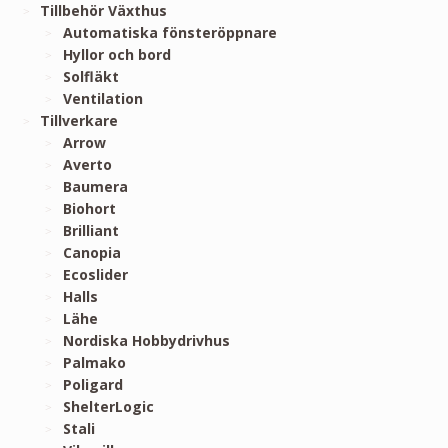
Tillbehör Växthus
Automatiska fönsteröppnare
Hyllor och bord
Solfläkt
Ventilation
Tillverkare
Arrow
Averto
Baumera
Biohort
Brilliant
Canopia
Ecoslider
Halls
Lähe
Nordiska Hobbydrivhus
Palmako
Poligard
ShelterLogic
Stali