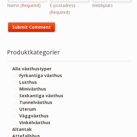
Namn
(Required)
E-postadress
Webbplats
(Required)
Produktkategorier
Alla växthustyper
Fyrkantiga växthus
Lusthus
Miniväxthus
Sexkantiga växthus
Tunnelväxthus
Uterum
Väggväxthus
Vinkelväxthus
Altantak
Attefallshus