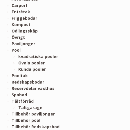
Carport
Entrétak
Friggebodar
Kompost
Odlingsskåp
Övrigt
Paviljonger
Pool
kvadratiska pooler
Ovala pooler
Runda pooler
Pooltak
Redskapsbodar
Reservdelar växthus
Spabad
Tältförråd
Tältgarage
Tillbehör paviljonger
Tillbehör pool
Tillbehör Redskapsbod