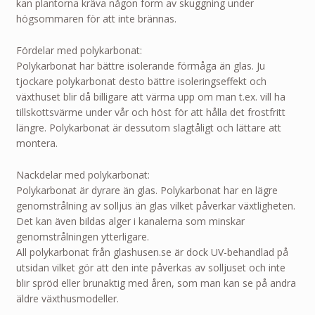
kan plantorna kräva någon form av skuggning under
högsommaren för att inte brännas.
Fördelar med polykarbonat:
Polykarbonat har bättre isolerande förmåga än glas. Ju
tjockare polykarbonat desto bättre isoleringseffekt och
växthuset blir då billigare att värma upp om man t.ex. vill ha
tillskottsvärme under vår och höst för att hålla det frostfritt
längre. Polykarbonat är dessutom slagtåligt och lättare att
montera.
Nackdelar med polykarbonat:
Polykarbonat är dyrare än glas. Polykarbonat har en lägre
genomstrålning av solljus än glas vilket påverkar växtligheten.
Det kan även bildas alger i kanalerna som minskar
genomstrålningen ytterligare.
All polykarbonat från glashusen.se är dock UV-behandlad på
utsidan vilket gör att den inte påverkas av solljuset och inte
blir spröd eller brunaktig med åren, som man kan se på andra
äldre växthusmodeller.