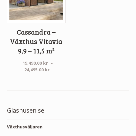
Cassandra –
Växthus Vitavia
9,9 – 11,5 m²
19,490.00
kr
–
Prisintervall:
24,495.00
kr
19,490.00 kr
till
24,495.00 kr
Glashusen.se
Växthusväljaren