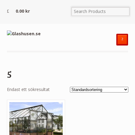
0.00
kr
²
5
Endast ett sökresultat