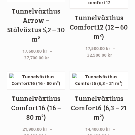
Tunnelväxthus
Tunnelväxthus
Arrow –
Comfort12 (12 – 60
Stålväxtus 5,2 – 30
m²)
m²
17,500.00
kr
–
17,600.00
kr
–
Prisinterva
32,500.00
kr
Prisintervall:
37,700.00
kr
17,500.00 
17,600.00 kr
till
till
32,500.00 
37,700.00 kr
Tunnelväxthus
Tunnelväxthus
Comfort16 (16 –
Comfort6 (6,3 – 21
80 m²)
m²)
21,900.00
kr
–
14,400.00
kr
–