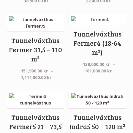
Prisintervall:
Prisinterva
38,900.00
kr
22,400.00
kr
21,900.00 kr
14,400.00 
till
till
38,900.00 kr
22,400.00 
Tunnelväxthus
Tunnelväxthus
Fermer4 (18-64
Fermer 31,5 – 110
m²)
m²
138,000.00
kr
–
Prisinterv
151,900.00
kr
–
181,000.00
kr
Prisintervall:
138,000.0
1,114,000.00
kr
151,900.00 kr
till
till
181,000.0
1,114,000.00 kr
Tunnelväxthus
Tunnelväxthus
Fermer5 21 – 73,5
Indra5 50 – 120 m²