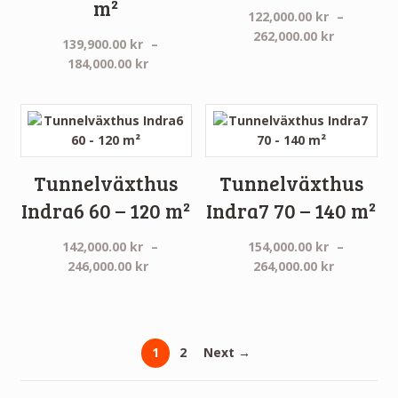
m²
122,000.00
kr
–
Prisinterv
262,000.00
kr
139,900.00
kr
–
122,000.0
Prisintervall:
184,000.00
kr
till
139,900.00 kr
262,000.0
till
184,000.00 kr
Tunnelväxthus
Tunnelväxthus
Indra6 60 – 120 m²
Indra7 70 – 140 m²
142,000.00
kr
–
154,000.00
kr
–
Prisintervall:
Prisinterv
246,000.00
kr
264,000.00
kr
142,000.00 kr
154,000.0
till
till
246,000.00 kr
264,000.0
1
2
Next →