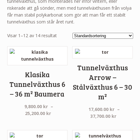
tunnelväxthus, som monterades ner inför vintern, eller
riskerade att gå sönder, men med tunnelväxthusen från volya
får man stabil polykarbonat som gör att man får ett stabilt
tunnelväxthus som står året runt.
Visar 1–12 av 14 resultat
Tunnelväxthus
Klasika
Arrow –
Tunnelväxthus 6
Stålväxthus 6 – 30
– 36 m² Baumera
m²
9,800.00
kr
–
17,600.00
kr
–
Prisintervall:
25,200.00
kr
Prisinterva
37,700.00
kr
9,800.00 kr
17,600.00 
till
till
25,200.00 kr
37,700.00 