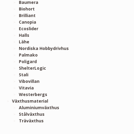
Baumera
Biohort
Brilliant
Canopia
Ecoslider
Halls
Lähe
Nordiska Hobbydrivhus
Palmako
Poligard
ShelterLogic
Stali
Vibovillan
Vitavia
Westerbergs
Växthusmaterial
Aluminiumväxthus
Stålväxthus
Träväxthus