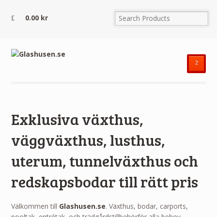
0.00
kr
²
Exklusiva växthus,
väggväxthus, lusthus,
uterum, tunnelväxthus och
redskapsbodar till rätt pris
Välkommen till
Glashusen.se
. Växthus, bodar, carports,
pooltak, entrétak och trädgårdstillbehörför alla behov.