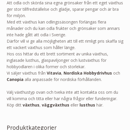
Att odla och skörda sina egna grönsaker från ett eget växthus
ger stor tillfredställelse och glädje, sparar pengar och är bra
för miljön.
Med ett växthus kan odlingssäsongen förlängas flera
månader och du kan odla frukter och grönsaker som annars
inte hade gått att odla i Sverige.
Därför vill vi ge alla möjligheten att till ett rimligt pris skaffa sig
ett vackert växthus som håller länge.
Hos oss hittar du ett brett sortiment av unika växthus,
inglasade lusthus, glaspaviljonger och lustväxthus för
hobbyodlaren i olika former och storlekar.
Vi säljer växthus från
Vitavia
,
Nordiska Hobbydrivhus
och
Canopia
alla anpassade för nordiska förhållanden.
Välj växthustyp ovan och tveka inte att kontakta oss om du
vill komma och titta eller har några frågor eller funderingar.
Köp ditt
växthus
,
väggväxthus
eller
lusthus
här.
Produktkategorier