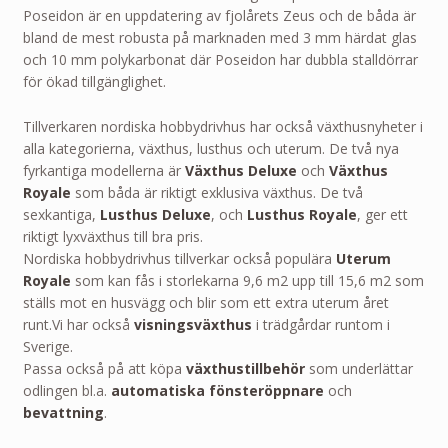
Poseidon är en uppdatering av fjolårets Zeus och de båda är
bland de mest robusta på marknaden med 3 mm härdat glas
och 10 mm polykarbonat där Poseidon har dubbla stalldörrar
för ökad tillgänglighet.
Tillverkaren nordiska hobbydrivhus har också växthusnyheter i
alla kategorierna, växthus, lusthus och uterum. De två nya
fyrkantiga modellerna är
Växthus Deluxe
och
Växthus
Royale
som båda är riktigt exklusiva växthus. De två
sexkantiga,
Lusthus Deluxe
, och
Lusthus Royale
, ger ett
riktigt lyxväxthus till bra pris.
Nordiska hobbydrivhus tillverkar också populära
Uterum
Royale
som kan fås i storlekarna 9,6 m2 upp till 15,6 m2 som
ställs mot en husvägg och blir som ett extra uterum året
runt.Vi har också
visningsväxthus
i trädgårdar runtom i
Sverige.
Passa också på att köpa
växthustillbehör
som underlättar
odlingen bl.a.
automatiska fönsteröppnare
och
bevattning
.