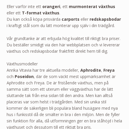
Eller varför inte ett
orangeri
, ett
murmonterat växthus
eller ett
T-format växthus
.
Du kan också köpa prisvärda
carports
eller
redskapsbodar
i kraftigt stål som du lätt monterar upp själv i din trädgård.
Vår grundtanke är att erbjuda hög kvalitet till riktigt bra priser.
Du beställer smidigt via den här webbplatsen och vi levererar
växthus och redskapsbodar fraktfritt direkt hem till dig.
Växthusmodeller
Anrika Vitavia har tre aktuella modeller,
Aphrodite
,
Freya
och
Poseidon
, där de som väckt mest uppmärksamhet är
Aphrodite och Freya. De är fristående växthus, men på
samma sätt som ett uterum eller väggväxthus har de lätt
sluttande tak från ena sidan till den andra. Men kan alltså
placeras var som helst i trädgården. Med sin unika stil
kommer de säkerligen bli populära bland husägare med nya
hus i funkisstil då de smälter in bra i den miljön. Men de fyller
sin funktion för alla, då utformningen ger en bra ståhöjd i hela
växthuset och dessutom till ett riktigt bra pris.