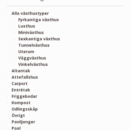
Alla växthustyper
Fyrkantiga växthus
Lusthus
Miniväxthus
Sexkantiga växthus
Tunnelväxthus
Uterum
Väggväxthus
Vinkelväxthus
Altantak
Attefallshus
Carport
Entrétak
Friggebodar
Kompost
Odlingsskåp
Övrigt
Paviljonger
Pool