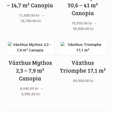
– 14,7 m² Canopia
30,6 – 41 m²
Canopia
11,000.00
kr
–
Prisintervall:
18,700.00
kr
76,500.00
kr
–
11,000.00 kr
Prisinterva
99,800.00
kr
till
76,500.00 
18,700.00 kr
till
99,800.00 
Växthus Mythos
Växthus
2,3 – 7,9 m²
Triomphe 17,1 m²
Canopia
69,900.00
kr
4,440.00
kr
–
Prisintervall:
9,995.00
kr
4,440.00 kr
till
9,995.00 kr