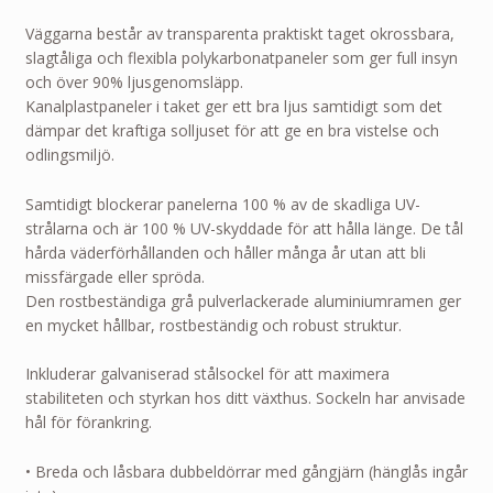
Väggarna består av transparenta praktiskt taget okrossbara,
slagtåliga och flexibla polykarbonatpaneler som ger full insyn
och över 90% ljusgenomsläpp.
Kanalplastpaneler i taket ger ett bra ljus samtidigt som det
dämpar det kraftiga solljuset för att ge en bra vistelse och
odlingsmiljö.
Samtidigt blockerar panelerna 100 % av de skadliga UV-
strålarna och är 100 % UV-skyddade för att hålla länge. De tål
hårda väderförhållanden och håller många år utan att bli
missfärgade eller spröda.
Den rostbeständiga grå pulverlackerade aluminiumramen ger
en mycket hållbar, rostbeständig och robust struktur.
Inkluderar galvaniserad stålsockel för att maximera
stabiliteten och styrkan hos ditt växthus. Sockeln har anvisade
hål för förankring.
• Breda och låsbara dubbeldörrar med gångjärn (hänglås ingår