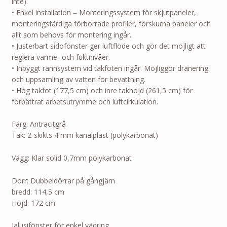
inte).
• Enkel installation – Monteringssystem för skjutpaneler,
monteringsfärdiga förborrade profiler, förskurna paneler och
allt som behövs för montering ingår.
• Justerbart sidofönster ger luftflöde och gör det möjligt att
reglera värme- och fuktnivåer.
• Inbyggt rännsystem vid takfoten ingår. Möjliggör dränering
och uppsamling av vatten för bevattning.
• Hög takfot (177,5 cm) och inre takhöjd (261,5 cm) för
förbättrat arbetsutrymme och luftcirkulation.
Färg: Antracitgrå
Tak: 2-skikts 4 mm kanalplast (polykarbonat)
Vägg: Klar solid 0,7mm polykarbonat
Dörr: Dubbeldörrar på gångjärn
bredd: 114,5 cm
Höjd: 172 cm
Jalusifönster för enkel vädring.