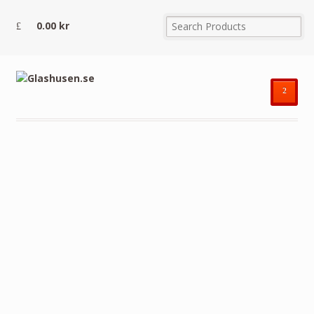
0.00
kr
²