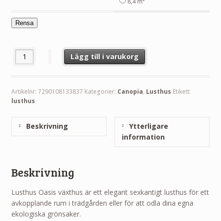
8,4 m²
Rensa
Lusthus Oasis 4 - 8,4 m² Canopia mängd
Lägg till i varukorg
Artikelnr:
7290108133837
Kategorier:
Canopia
,
Lusthus
Etikett:
lusthus
Beskrivning
Ytterligare
information
Beskrivning
Lusthus Oasis växthus är ett elegant sexkantigt lusthus för ett
avkopplande rum i trädgården eller för att odla dina egna
ekologiska grönsaker.