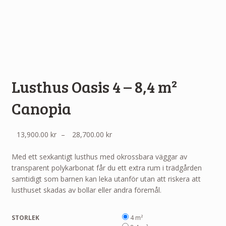
Lusthus Oasis 4 – 8,4 m²
Canopia
Prisintervall:
13,900.00
kr
–
28,700.00
kr
13,900.00 kr
till
Med ett sexkantigt lusthus med okrossbara väggar av
28,700.00 kr
transparent polykarbonat får du ett extra rum i trädgården
samtidigt som barnen kan leka utanför utan att riskera att
lusthuset skadas av bollar eller andra föremål.
STORLEK
4 m²