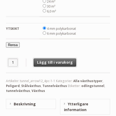
24 m²
30 m²
6,0 m²
YTSKIKT
4 mm polykarbonat
6 mm polykarbonat
Rensa
Tunnelväxthus Arrow - Stålväxthus 6 - 30 m² mängd
Lägg till i varukorg
Artikelnr:
tunnel_arrow12_4pc-1-1
Kategorier:
Alla växthustyper
,
Poligard
,
Stålväxthus
,
Tunnelväxthus
Etiketter:
odlingstunnel
,
tunnelväxthus
,
Växthus
Beskrivning
Ytterligare
information