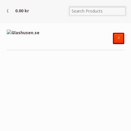
0.00
kr
²