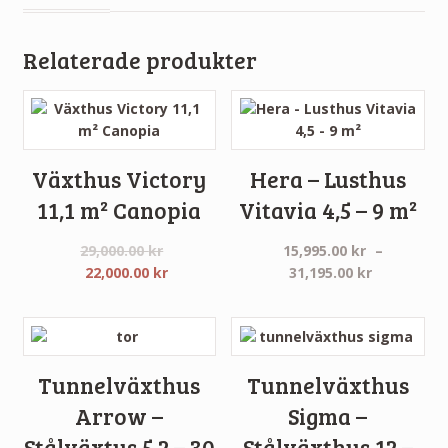
Relaterade produkter
Växthus Victory
Hera – Lusthus
11,1 m² Canopia
Vitavia 4,5 – 9 m²
29,000.00
kr
15,995.00
kr
–
Det
Det
Prisinterva
22,000.00
kr
31,195.00
kr
ursprungliga
nuvarande
15,995.00 
priset
priset
till
var:
är:
31,195.00 
29,000.00 kr.
22,000.00 kr.
Tunnelväxthus
Tunnelväxthus
Arrow –
Sigma –
Stålväxtus 5,2 – 30
Stålväxthus 12 –