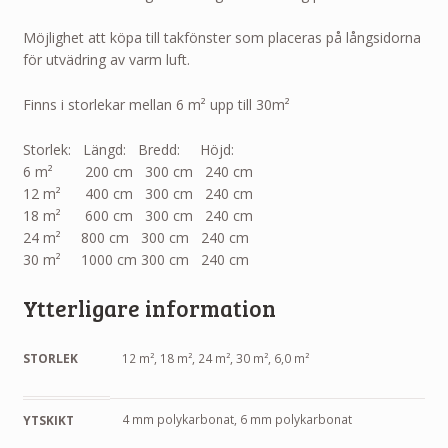
Möjlighet att köpa till takfönster som placeras på långsidorna
för utvädring av varm luft.
Finns i storlekar mellan 6
m²
upp till 30
m²
Storlek: Längd: Bredd: Höjd:
6
m²
200 cm 300 cm 240 cm
12
m²
400 cm 300 cm 240 cm
18
m²
600 cm 300 cm 240 cm
24
m²
800 cm 300 cm 240 cm
30
m²
1000 cm 300 cm 240 cm
Ytterligare information
STORLEK
12 m², 18 m², 24 m², 30 m², 6,0 m²
4 mm polykarbonat, 6 mm polykarbonat
YTSKIKT