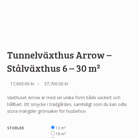
Tunnelväxthus Arrow –
Stålväxthus 6 – 30 m²
Prisintervall:
17,600.00
kr
–
37,700.00
kr
17,600.00 kr
till
Växthuset Arrow är med sin unika form både vackert och
37,700.00 kr
hållbart. Ett smycke i trädgården, samtidigt som du kan odla
stora mängder grönsaker för husbehov.
STORLEK
12 m²
18 m²