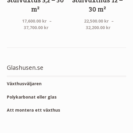
m²
30 m²
17,600.00
kr
–
22,500.00
kr
–
Prisintervall:
Prisinterva
37,700.00
kr
32,200.00
kr
17,600.00 kr
22,500.00 
till
till
37,700.00 kr
32,200.00 
Glashusen.se
Växthusväljaren
Polykarbonat eller glas
Att montera ett växthus