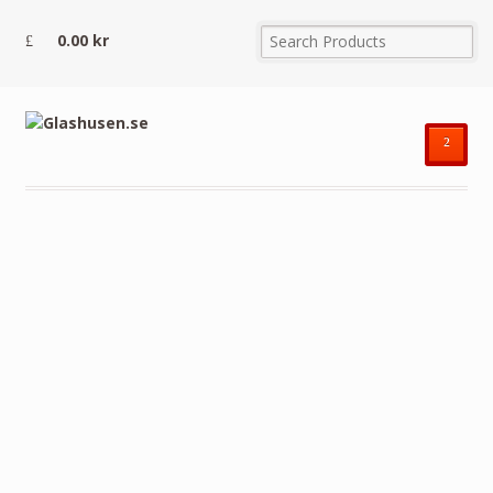
0.00
kr
²