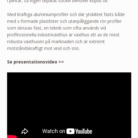
i plintar, så ingen separat sockel behöver köpas till.
Med kraftiga aluminiumprofiler och där ytskiktet fästs både
med s-formade plastlister och utanpåliggande rör-profiler
som skruvas fast, en teknik som ofta används vid
proffessionella industriväxthus är växthus ett av de mest
robusta växthusen på marknaden och är extremt
motståndskraftigt mot vind och snö.
Se presentationsvideo >>