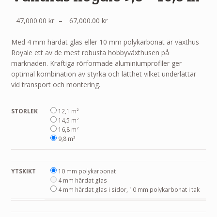
Prisintervall:
47,000.00
kr
–
67,000.00
kr
47,000.00 kr
till
Med 4 mm härdat glas eller 10 mm polykarbonat är växthus
67,000.00 kr
Royale ett av de mest robusta hobbyväxthusen på
marknaden. Kraftiga rörformade aluminiumprofiler ger
optimal kombination av styrka och lätthet vilket underlättar
vid transport och montering.
STORLEK
12,1 m²
14,5 m²
16,8 m²
9,8 m²
YTSKIKT
10 mm polykarbonat
4 mm härdat glas
4 mm härdat glas i sidor, 10 mm polykarbonat i tak