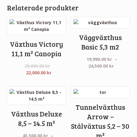
Relaterade produkter
Väggväxthus
Växthus Victory
Basic 5,3 m2
11,1 m² Canopia
19,990.00
kr
–
Prisinterva
29,000.00
kr
24,500.00
kr
Det
Det
19,990.00 
22,000.00
kr
ursprungliga
nuvarande
till
priset
priset
24,500.00 
var:
är:
29,000.00 kr.
22,000.00 kr.
Tunnelväxthus
Växthus Deluxe
Arrow –
8,5 – 14.5 m²
Stålväxtus 5,2 – 30
m²
45,500.00
kr
–