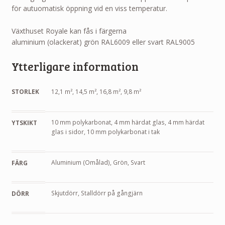
för autuomatisk öppning vid en viss temperatur.
Växthuset Royale kan fås i färgerna
aluminium (olackerat) grön RAL6009 eller svart RAL9005
Ytterligare information
STORLEK
12,1 m², 14,5 m², 16,8 m², 9,8 m²
10 mm polykarbonat, 4 mm härdat glas, 4 mm härdat
YTSKIKT
glas i sidor, 10 mm polykarbonat i tak
Aluminium (Omålad), Grön, Svart
FÄRG
Skjutdörr, Stalldörr på gångjärn
DÖRR