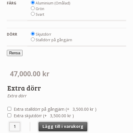
FÄRG
Aluminium (Omålad)
Grön
Svart
DÖRR
Skjutdörr
Stalldörr på gångjärn
Rensa
47,000.00
kr
Extra dörr
Extra dörr
Extra stalldörr på gångjärn
(+
3,500.00
kr
)
Extra skjutdörr
(+
3,500.00
kr
)
Växthus Royale 9,8 - 16,8 m² mängd
Lägg till i varukorg