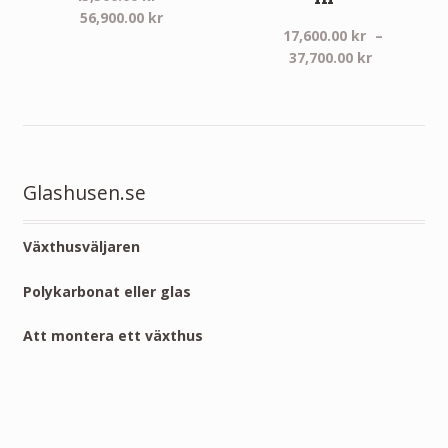
Prisintervall:
56,900.00
kr
17,600.00
kr
–
45,500.00 kr
Prisinterva
37,700.00
kr
till
17,600.00 
56,900.00 kr
till
37,700.00 
Glashusen.se
Växthusväljaren
Polykarbonat eller glas
Att montera ett växthus