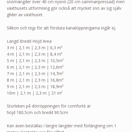
snömängder över 40 cm nysnö (20 cm sammanpressad) men
växthusets utformning gör också att mycket snö av sig själv
glider av växthuset.
Silikon och tejp för att försluta kanalöppningarna ingår ej.
Längd Bredd Höjd Area
3 m | 2,1 m | 2,3 m | 6,3 m²
4 m | 2,1 m | 2,3 m | 8,4 m²
5 m | 2,1 m | 2,3 m | 10,5m²
6 m | 2,1 m | 2,3 m | 12,6m²
7 m | 2,1 m | 2,3 m | 14,7m²
8 m | 2,1 m | 2,3 m | 16,8m²
9 m | 2,1 m | 2,3 m | 18,9m²
10m | 2,1 m | 2,3 m | 21 m²
Storleken på dörröppningen för comfort6 är
höjd 180.5cm och bredd 90.5cm
Kan även beställas i längre längder med förlängning om 1