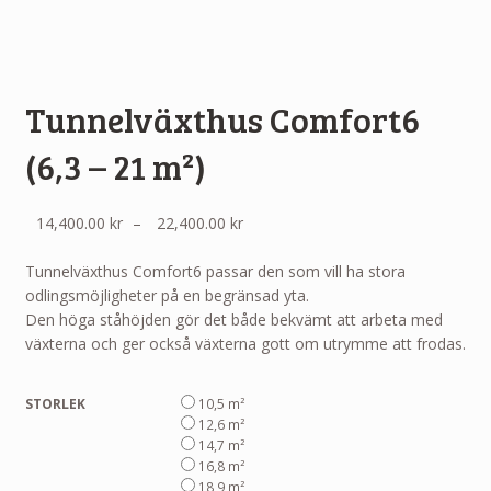
Tunnelväxthus Comfort6
(6,3 – 21 m²)
Prisintervall:
14,400.00
kr
–
22,400.00
kr
14,400.00 kr
till
Tunnelväxthus Comfort6 passar den som vill ha stora
22,400.00 kr
odlingsmöjligheter på en begränsad yta.
Den höga ståhöjden gör det både bekvämt att arbeta med
växterna och ger också växterna gott om utrymme att frodas.
STORLEK
10,5 m²
12,6 m²
14,7 m²
16,8 m²
18,9 m²