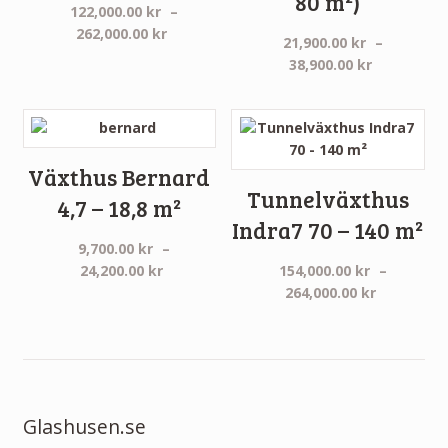
80 m²)
122,000.00
kr
–
Prisintervall:
262,000.00
kr
21,900.00
kr
–
122,000.00 kr
Prisinterva
38,900.00
kr
till
21,900.00 
262,000.00 kr
till
38,900.00 
Växthus Bernard
Tunnelväxthus
4,7 – 18,8 m²
Indra7 70 – 140 m²
9,700.00
kr
–
Prisintervall:
24,200.00
kr
154,000.00
kr
–
9,700.00 kr
Prisinterv
264,000.00
kr
till
154,000.0
24,200.00 kr
till
264,000.0
Glashusen.se