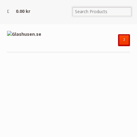
0.00
kr
²