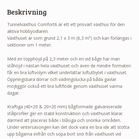
Beskrivning
Tunnelväxthus Comfort6 är ett ett prisvärt växthus för den
aktiva hobbyodlaren.
Växthuset är som grund 2,1 x 3 m (6,3 m²) och kan förlängas i
sektioner om 1 meter.
Med en topphöjd på 2,3 meter och en vid båge har man
ståhöjd i nästan hela växthuset och även de mindre formaten
får en bra luftvolym vilket underlättar luftutbytet i växthuset.
Öppningsbara dörrar och vädringslucka på båda gavlar
möjliggör också ett bra luftflöde genom växthuset varma
dagar.
Kraftiga (40×20 & 20×20 mm) bågformade galvaniserade
stålprofiler ger en stabil konstruktion och växthuset klarar
därmed att placeras både i blåsiga och snörika områden.
Under vintersäsongen kan det dock vara en bra ide att stötta
upp bågarna inifrån och sopa bort snö från växthuset vid