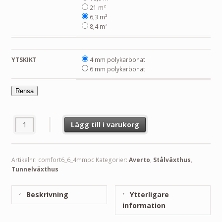
21 m²
6,3 m²
8,4 m²
YTSKIKT
4 mm polykarbonat
6 mm polykarbonat
Rensa
Tunnelväxthus Comfort6 (6,3 - 21 m²) mängd
Lägg till i varukorg
Artikelnr:
comfort6_6_4mmpc
Kategorier:
Averto
,
Stålväxthus
,
Tunnelväxthus
Beskrivning
Ytterligare
information