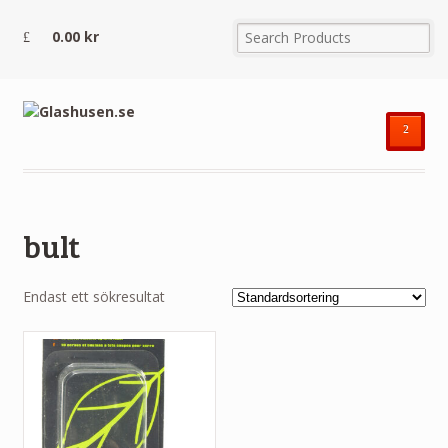
0.00
kr
²
bult
Endast ett sökresultat