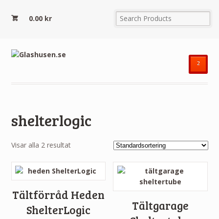
0.00
kr
²
shelterlogic
Visar alla 2 resultat
Tältförråd Heden
Tältgarage
ShelterLogic