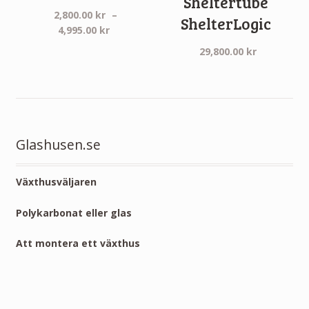
Sheltertube
2,800.00
kr
–
ShelterLogic
Prisintervall:
4,995.00
kr
2,800.00 kr
29,800.00
kr
till
4,995.00 kr
Glashusen.se
Växthusväljaren
Polykarbonat eller glas
Att montera ett växthus