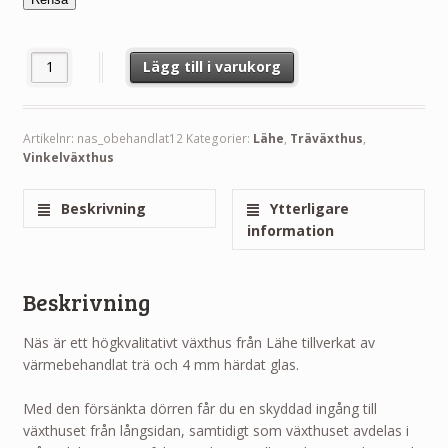
Näs Träväxthus Lähe 12,75 m² mängd
Lägg till i varukorg
Artikelnr:
nas_obehandlat12
Kategorier:
Lähe
,
Träväxthus
,
Vinkelväxthus
Beskrivning
Ytterligare
information
Beskrivning
Näs är ett högkvalitativt växthus från Lähe tillverkat av
värmebehandlat trä och 4 mm härdat glas.
Med den försänkta dörren får du en skyddad ingång till
växthuset från långsidan, samtidigt som växthuset avdelas i