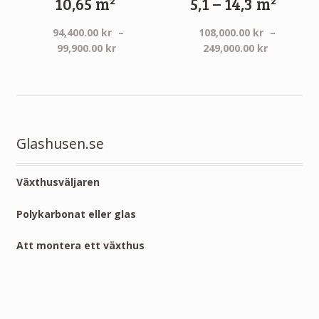
10,65 m²
5,1 – 14,3 m²
94,400.00
kr
–
108,000.00
kr
–
Prisintervall:
Prisinterv
99,900.00
kr
249,000.00
kr
94,400.00 kr
108,000.0
till
till
99,900.00 kr
249,000.0
Glashusen.se
Växthusväljaren
Polykarbonat eller glas
Att montera ett växthus