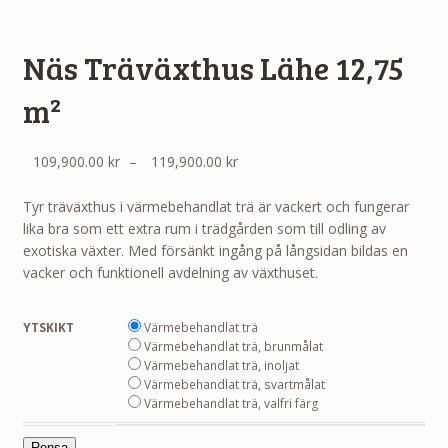
Näs Träväxthus Lähe 12,75
m²
Prisintervall:
109,900.00
kr
–
119,900.00
kr
109,900.00 kr
till
Tyr träväxthus i värmebehandlat trä är vackert och fungerar
119,900.00 kr
lika bra som ett extra rum i trädgården som till odling av
exotiska växter. Med försänkt ingång på långsidan bildas en
vacker och funktionell avdelning av växthuset.
YTSKIKT
Värmebehandlat trä
Värmebehandlat trä, brunmålat
Värmebehandlat trä, inoljat
Värmebehandlat trä, svartmålat
Värmebehandlat trä, valfri färg
Rensa