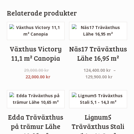
Relaterade produkter
Växthus Victory
Näs17 Träväxthus
11,1 m² Canopia
Lähe 16,95 m²
29,000.00
kr
124,400.00
kr
–
Det
Det
Prisinterv
22,000.00
kr
129,900.00
kr
ursprungliga
nuvarande
124,400.0
priset
priset
till
var:
är:
129,900.0
29,000.00 kr.
22,000.00 kr.
Edda Träväxthus
Lignum5
på trämur Lähe
Träväxthus Stali