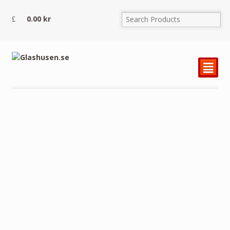
0.00
kr
²