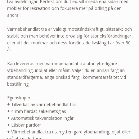
två avdelningar. Perfekt om du t.ex. vill inreda ena sidan med
möbler för rekreation och fokusera mer på odling på den
andra.
Värmebehandlat trä är väldigt motståndskraftigt, slitstarkt och
stabilt och man behöver inte oroa sig för storleksförändringar
eller att det murknar och dess förväntade livslängd är över 50
år.
Kan levereras med värmebehandlat trä utan ytterligare
ytbehandling, inoljat eller målat. Väljer du en annan färg än
standardfärgerna, ange önskad färg i kommentarsfältet vid
beställning.
Egenskaper:
+ Tillverkat av värmebehandlat trä
+ 4 mm härdat säkerhetsglas
+ Automatisk takventilation ingår
+ Låsbar pardörr
+ Värmebehandlat trä utan ytterligare ytbehandling, oljat eller
målat i valfri färg.