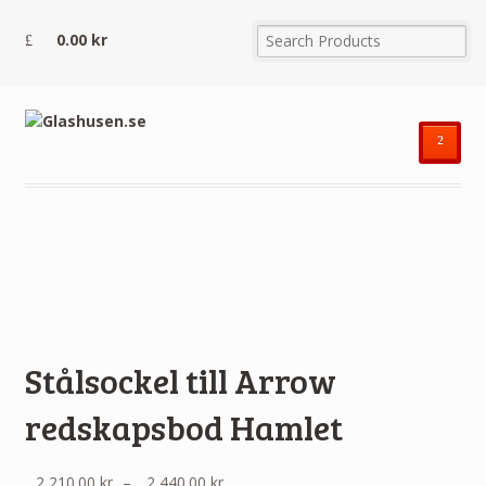
0.00
kr
²
Stålsockel till Arrow
redskapsbod Hamlet
Prisintervall:
2,210.00
kr
–
2,440.00
kr