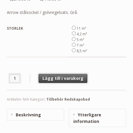
2,210.00 kr
till
Arrow stålsockel / golvregelsats. Grå.
2,440.00 kr
STORLEK
11 m²
4,2 m²
5 m²
7 m²
8,5 m²
Stålsockel till Arrow redskapsbod Hamlet mängd
Lägg till i varukorg
Artikelnr:
N/A
Kategori:
Tillbehör Redskapsbod
Beskrivning
Ytterligare
information