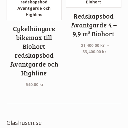
Redskapsbod
Avantgarde 4 –
Cykelhängare
9,9 m² Biohort
bikemax till
Biohort
21,400.00
kr
–
Prisinterva
33,400.00
kr
redskapsbod
21,400.00 
Avantgarde och
till
33,400.00 
Highline
540.00
kr
Glashusen.se