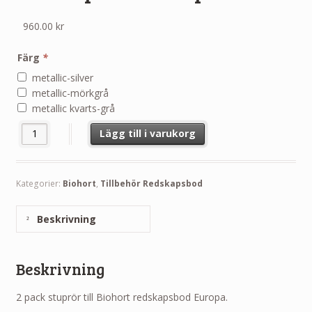
960.00
kr
Färg
*
metallic-silver
metallic-mörkgrå
metallic kvarts-grå
Stuprör till Biohort redskapsbod Europa mängd
Lägg till i varukorg
Kategorier:
Biohort
,
Tillbehör Redskapsbod
Beskrivning
Beskrivning
2 pack stuprör till Biohort redskapsbod Europa.