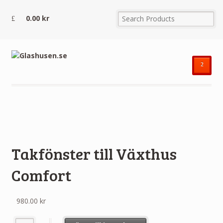
0.00
kr
²
Takfönster till Växthus
Comfort
980.00
kr
Takfönster till Växthus Comfort mängd