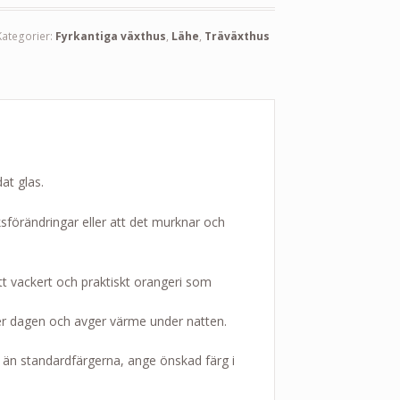
Kategorier:
Fyrkantiga växthus
,
Lähe
,
Träväxthus
at glas.
ksförändringar eller att det murknar och
t vackert och praktiskt orangeri som
r dagen och avger värme under natten.
g än standardfärgerna, ange önskad färg i