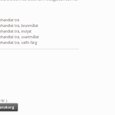
handlat trä
handlat trä, brunmålat
andlat trä, inoljat
handlat trä, svartmålat
andlat trä, valfri färg
0
kr
)
e 12,75 m² mängd
 varukorg