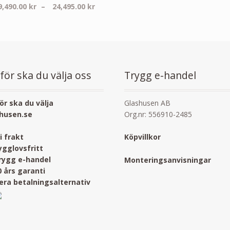
Prisintervall:
9,490.00
kr
–
24,495.00
kr
19,490.00 kr
till
24,495.00 kr
för ska du välja oss
Trygg e-handel
ör ska du välja
Glashusen AB
husen.se
Org.nr: 556910-2485
ri frakt
Köpvillkor
ygglovsfritt
rygg e-handel
Monteringsanvisningar
0 års garanti
lera betalningsalternativ