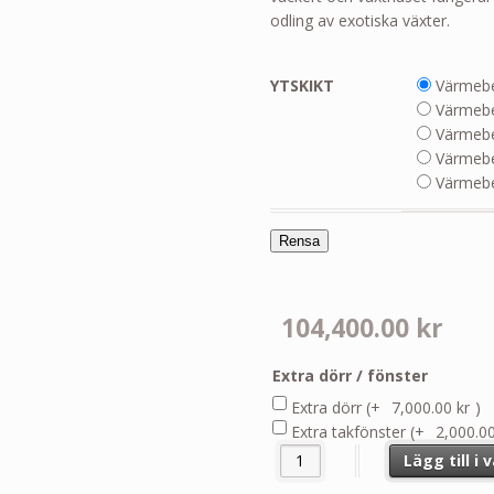
odling av exotiska växter.
YTSKIKT
Värmebe
Värmebe
Värmebeh
Värmebe
Värmebeh
Rensa
104,400.00
kr
Extra dörr / fönster
Extra dörr
(+
7,000.00
kr
)
Extra takfönster
(+
2,000.0
Tyr Träväxthus på trämur Läh
Lägg till i