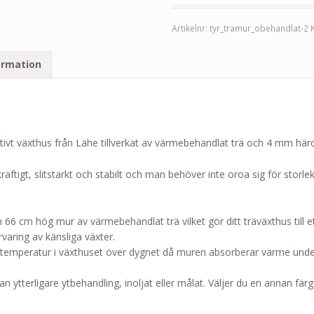
Artikelnr:
tyr_tramur_obehandlat-2
ormation
ativt växthus från Lähe tillverkat av värmebehandlat trä och 4 mm härd
ftigt, slitstarkt och stabilt och man behöver inte oroa sig för storle
 cm hög mur av värmebehandlat trä vilket gör ditt träväxthus till et
rvaring av känsliga växter.
temperatur i växthuset över dygnet då muren absorberar värme unde
 ytterligare ytbehandling, inoljat eller målat. Väljer du en annan fär