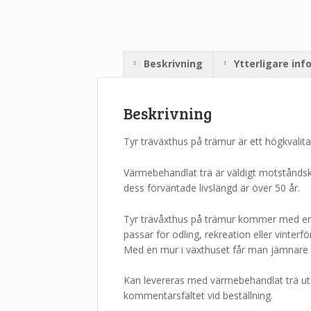
Beskrivning
Ytterligare inf
Beskrivning
Tyr träväxthus på trämur är ett högkvalit
Värmebehandlat trä är väldigt motståndskra
dess förväntade livslängd är över 50 år.
Tyr trävåxthus på trämur kommer med en 66
passar för odling, rekreation eller vinterfö
Med en mur i växthuset får man jämnare 
Kan levereras med värmebehandlat trä utan
kommentarsfältet vid beställning.