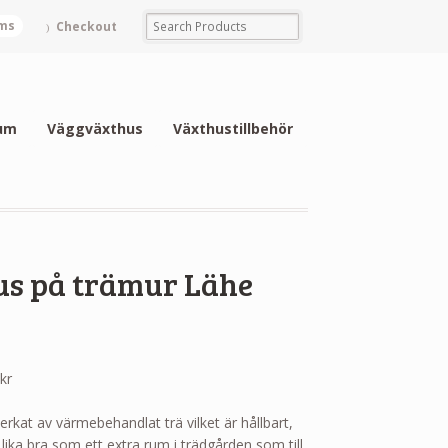
ems
Checkout
um
Väggväxthus
Växthustillbehör
us på trämur Lähe
Prisintervall:
0
kr
104,400.00 kr
till
verkat av värmebehandlat trä vilket är hållbart,
114,400.00 kr
lika bra som ett extra rum i trädgården som till