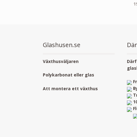
16,900.00 kr
1
till
24,900.00 kr
Glashusen.se
Där
Växthusväljaren
Därf
glas
Polykarbonat eller glas
F
B
Att montera ett växthus
T
1
F