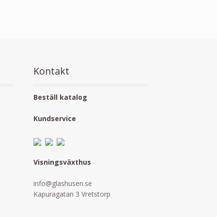
118,400.00 kr
47,000.00 kr
till
till
126,500.00 kr
67,000.00 kr
Kontakt
Beställ katalog
Kundservice
Visningsväxthus
info@glashusen.se
Kapuragatan 3 Vretstorp