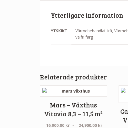
Ytterligare information
YTSKIKT
Värmebehandlat trä, Värmebe
valfri färg
Relaterade produkter
Mars – Växthus
Ca
Vitavia 8,3 – 11,5 m²
V
Prisintervall
16,900.00
kr
–
24,900.00
kr