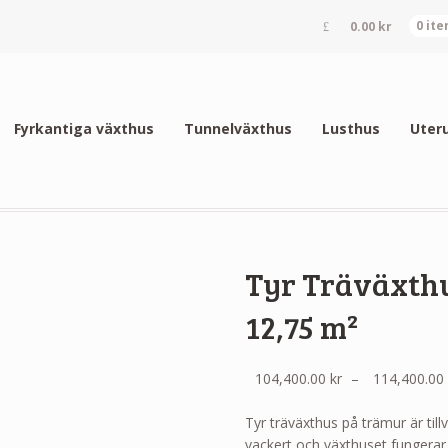
0.00
kr
0 it
Fyrkantiga växthus
Tunnelväxthus
Lusthus
Uter
Tyr Träväxth
12,75 m²
104,400.00
kr
–
114,400.0
Tyr träväxthus på trämur är till
vackert och växthuset fungerar 