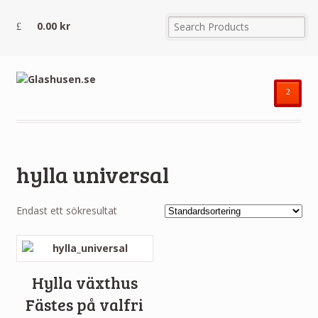
0.00
kr
²
hylla universal
Endast ett sökresultat
Hylla växthus
Fästes på valfri