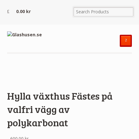
0.00
kr
²
Hylla växthus Fästes på
valfri vägg av
polykarbonat
600.00
kr