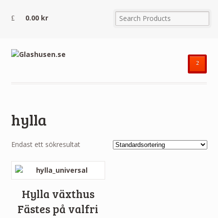
0.00
kr
²
hylla
Endast ett sökresultat
Hylla växthus
Fästes på valfri