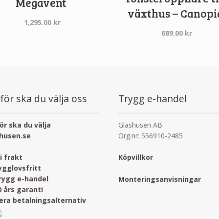
Megavent
växthus – Canopi
1,295.00
kr
689.00
kr
för ska du välja oss
Trygg e-handel
ör ska du välja
Glashusen AB
husen.se
Org.nr: 556910-2485
ri frakt
Köpvillkor
ygglovsfritt
rygg e-handel
Monteringsanvisningar
0 års garanti
lera betalningsalternativ