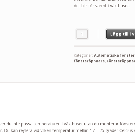
det blir för varmt i växthuset.
Automatisk fönsteröppnare Un
Lägg till i
Kategorier:
Automatiska fönste
fönsteröppnare
,
Fönsteröppna
r du inte passa temperaturen i växthuset utan du monterar fönster
r. Du kan reglera vid vilken temperatur mellan 17 – 25 grader Celciu