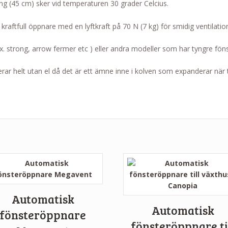
g (45 cm) sker vid temperaturen 30 grader Celcius.
aftfull öppnare med en lyftkraft på 70 N (7 kg) för smidig ventilation
.ex. strong, arrow fermer etc ) eller andra modeller som har tyngre föns
gerar helt utan el då det är ett ämne inne i kolven som expanderar nä
Automatisk
Automatisk
fönsteröppnare
fönsteröppnare ti