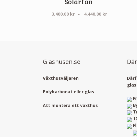
Solarfan
Prisintervall:
3,400.00
kr
–
4,440.00
kr
3,400.00 kr
till
4,440.00 kr
Glashusen.se
Där
Växthusväljaren
Därf
glas
Polykarbonat eller glas
F
B
Att montera ett växthus
T
1
F