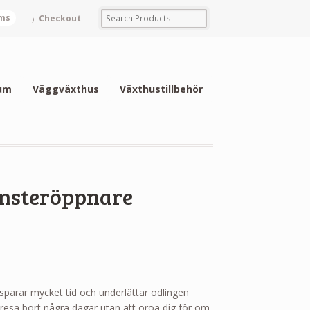
ems
Checkout
um
Väggväxthus
Växthustillbehör
önsteröppnare
parar mycket tid och underlättar odlingen
resa bort några dagar utan att oroa dig för om