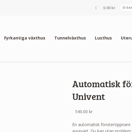
0.00
kr
0 it
Fyrkantiga växthus
Tunnelväxthus
Lusthus
Uter
Automatisk f
Univent
540.00
kr
En automatisk fönsteröppnare s
avsevärt. Du kan utan problem 