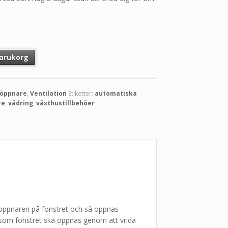
ivent mängd
 varukorg
röppnare
,
Ventilation
Etiketter:
automatiska
re
,
vädring
,
växthustillbehöer
öppnaren på fönstret och så öppnas
s som fönstret ska öppnas genom att vrida