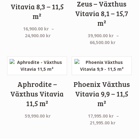
Zeus – Växthus
Vitavia 8,3 – 11,5
Vitavia 8,1 – 15,7
m²
m²
16,900.00
kr
–
Prisintervall:
24,900.00
kr
39,900.00
kr
–
16,900.00 kr
Prisinterva
66,500.00
kr
till
39,900.00 
24,900.00 kr
till
66,500.00 
Aphrodite –
Phoenix Växthus
Växthus Vitavia
Vitavia 9,9 – 11,5
11,5 m²
m²
59,990.00
kr
17,995.00
kr
–
Prisinterva
21,995.00
kr
17,995.00 
till