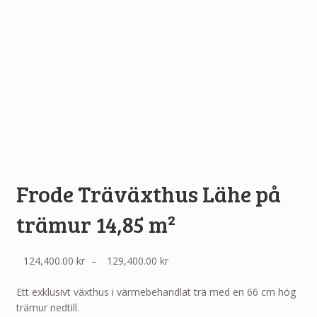
Frode Träväxthus Lähe på
trämur 14,85 m²
Prisintervall:
124,400.00
kr
–
129,400.00
kr
124,400.00 kr
till
Ett exklusivt växthus i värmebehandlat trä med en 66 cm hög
129,400.00 kr
trämur nedtill.