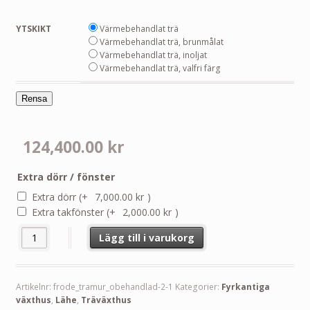
YTSKIKT
Värmebehandlat trä
Värmebehandlat trä, brunmålat
Värmebehandlat trä, inoljat
Värmebehandlat trä, valfri färg
Rensa
124,400.00
kr
Extra dörr / fönster
Extra dörr
(+
7,000.00
kr
)
Extra takfönster
(+
2,000.00
kr
)
Frode Träväxthus Lähe på trämur 14,85 m² mängd
Lägg till i varukorg
Artikelnr:
frode_tramur_obehandlad-2-1
Kategorier:
Fyrkantiga
växthus
,
Lähe
,
Träväxthus