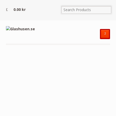
0.00
kr
²