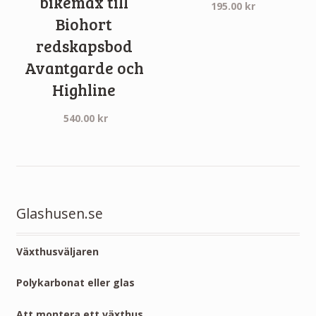
bikemax till
195.00
kr
Biohort
redskapsbod
Avantgarde och
Highline
540.00
kr
Glashusen.se
Växthusväljaren
Polykarbonat eller glas
Att montera ett växthus