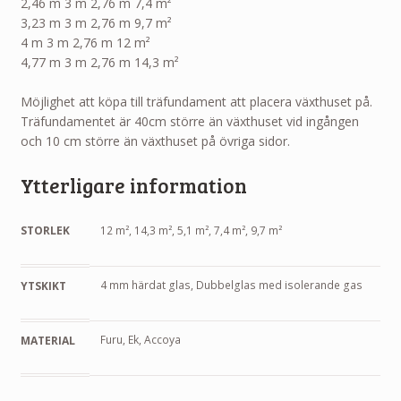
2,46 m 3 m 2,76 m 7,4 m²
3,23 m 3 m 2,76 m 9,7 m²
4 m 3 m 2,76 m 12 m²
4,77 m 3 m 2,76 m 14,3 m²
Möjlighet att köpa till träfundament att placera växthuset på.
Träfundamentet är 40cm större än växthuset vid ingången
och 10 cm större än växthuset på övriga sidor.
Ytterligare information
STORLEK
12 m², 14,3 m², 5,1 m², 7,4 m², 9,7 m²
4 mm härdat glas, Dubbelglas med isolerande gas
YTSKIKT
Furu, Ek, Accoya
MATERIAL