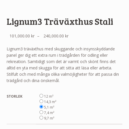
Lignum3 Träväxthus Stali
Prisintervall:
101,000.00
kr
–
240,000.00
kr
101,000.00 kr
till
Lignum3 träväxthus med skuggande och insynsskyddande
240,000.00 kr
panel ger dig ett extra rum i trädgården för odling eller
rekreation. Samtidigt som det är varmt och skönt finns det
alltid en yta med skugga för att sitta att läsa eller arbeta.
Stilfult och med många olika valmöjligheter för att passa din
trädgård och dina önskemål.
STORLEK
12 m²
14,3 m²
5,1 m²
7,4 m²
9,7 m²