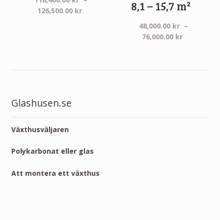
8,1 – 15,7 m²
Prisintervall:
126,500.00
kr
118,400.00 kr
48,000.00
kr
–
till
Prisinterva
76,000.00
kr
126,500.00 kr
48,000.00 
till
76,000.00 
Glashusen.se
Växthusväljaren
Polykarbonat eller glas
Att montera ett växthus