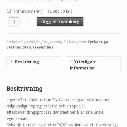
Träfundament
(+
12,500.00
kr
)
Lignum3 Träväxthus Stali mängd
Lägg till i varukorg
Artikelnr:
lignum3_51_furu_4mmhg-2-1
Kategorier:
Fyrkantiga
växthus
,
Stali
,
Träväxthus
Beskrivning
Ytterligare
information
Beskrivning
Lignum3 träväxthus från Stali är ett elegant växthus med
miljövänligt impregnerat trä och en speciell
efterbehandlingsprocess där träet behåller sina unika
egenskaper.
Kvistfritt furuträ i kvaliteten ”A/A” kombinerar ett överkomligt