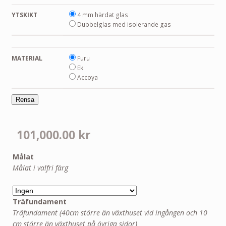
YTSKIKT
4 mm härdat glas
Dubbelglas med isolerande gas
MATERIAL
Furu
Ek
Accoya
Rensa
101,000.00
kr
Målat
Målat i valfri färg
Träfundament
Träfundament (40cm större än växthuset vid ingången och 10
cm större än växthuset på övriga sidor)