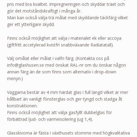
pris med bra kvalitet. Impregneringen och skyddar träet och
gör det motståndskraftigt i många år.
Man kan också välja trä målat med skyddande täckfärg vilket
ger ett ytterligare skydd.
Finns också möjlighet att välja i materialet ek eller accoya
(giftfritt accetylerad kvistfri snabbväxande Radiatatall).
Välj omålat eller målat i valfri färg. (Kontakta oss på
info@glashusen.se med önskat RAL-nr om du önskar någon
annan färg än de som finns som alternativ i drop-down
menyn.)
Väggarna bestär av 4 mm härdat glas i full längd vilket är mer
hållbart än vanligt fönsterglas och ger tyngd och stadga åt
konstruktionen.
Finns också möjlighet att välja gasfyllt dubbelglas för
förbättrad ljud- och värmeisolering (ug 1,4).
Glasskivorna är fästa i växthusets stomme med högkvalitativa