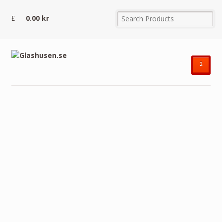
0.00
kr
²