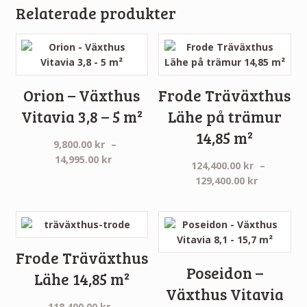
Relaterade produkter
Orion – Växthus
Frode Träväxthus
Vitavia 3,8 – 5 m²
Lähe på trämur
14,85 m²
9,800.00
kr
–
Prisintervall:
14,995.00
kr
124,400.00
kr
–
9,800.00 kr
Prisinterv
129,400.00
kr
till
124,400.0
14,995.00 kr
till
129,400.0
Frode Träväxthus
Poseidon –
Lähe 14,85 m²
Växthus Vitavia
118,400.00
kr
–