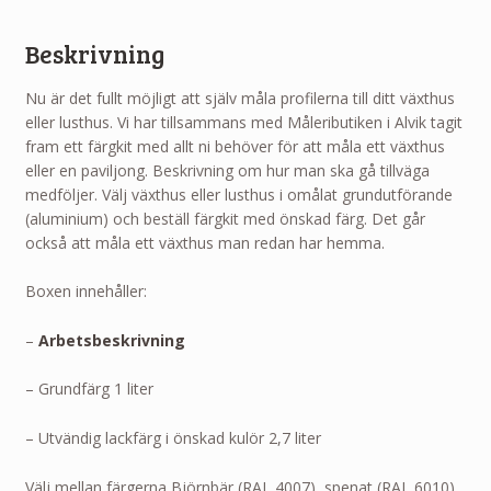
Beskrivning
Nu är det fullt möjligt att själv måla profilerna till ditt växthus
eller lusthus. Vi har tillsammans med Måleributiken i Alvik tagit
fram ett färgkit med allt ni behöver för att måla ett växthus
eller en paviljong. Beskrivning om hur man ska gå tillväga
medföljer. Välj växthus eller lusthus i omålat grundutförande
(aluminium) och beställ färgkit med önskad färg. Det går
också att måla ett växthus man redan har hemma.
Boxen innehåller:
–
Arbetsbeskrivning
– Grundfärg 1 liter
– Utvändig lackfärg i önskad kulör 2,7 liter
Välj mellan färgerna Björnbär (RAL 4007), spenat (RAL 6010),