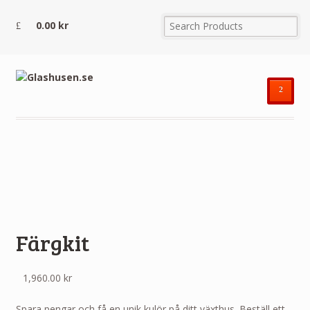
0.00
kr
²
Färgkit
1,960.00
kr
Spara pengar och få en unik kulör på ditt växthus. Beställ ett