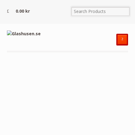
0.00
kr
²