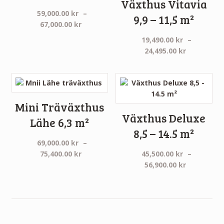
Växthus Vitavia
59,000.00
kr
–
9,9 – 11,5 m²
Prisintervall:
67,000.00
kr
59,000.00 kr
19,490.00
kr
–
till
Prisinterva
24,495.00
kr
67,000.00 kr
19,490.00 
till
24,495.00 
Mini Träväxthus
Växthus Deluxe
Lähe 6,3 m²
8,5 – 14.5 m²
69,000.00
kr
–
Prisintervall:
75,400.00
kr
45,500.00
kr
–
69,000.00 kr
Prisinterva
56,900.00
kr
till
45,500.00 
75,400.00 kr
till
56,900.00 