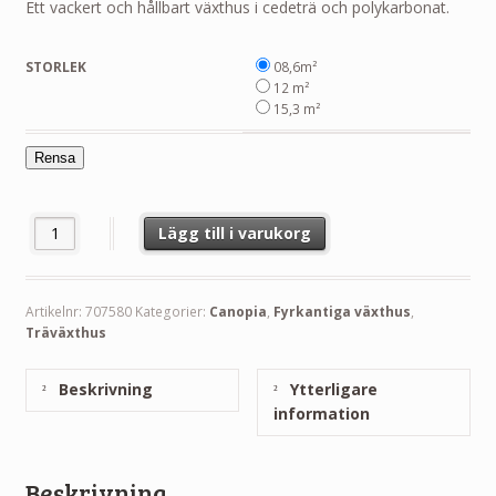
till
Ett vackert och hållbart växthus i cedeträ och polykarbonat.
58,000.00 kr
STORLEK
08,6m²
12 m²
15,3 m²
Rensa
Växthus Natura 8,6 - 15,3 m² Canopia mängd
Lägg till i varukorg
Artikelnr:
707580
Kategorier:
Canopia
,
Fyrkantiga växthus
,
Träväxthus
Beskrivning
Ytterligare
information
Beskrivning