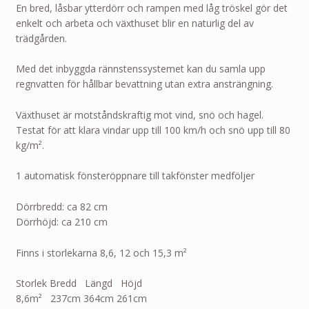
En bred, låsbar ytterdörr och rampen med låg tröskel gör det
enkelt och arbeta och växthuset blir en naturlig del av
trädgården.
Med det inbyggda rännstenssystemet kan du samla upp
regnvatten för hållbar bevattning utan extra ansträngning.
Växthuset är motståndskraftig mot vind, snö och hagel.
Testat för att klara vindar upp till 100 km/h och snö upp till 80
kg/m².
1 automatisk fönsteröppnare till takfönster medföljer
Dörrbredd: ca 82 cm
Dörrhöjd: ca 210 cm
Finns i storlekarna 8,6, 12 och 15,3 m²
Storlek Bredd Längd Höjd
8,6m² 237cm 364cm 261cm