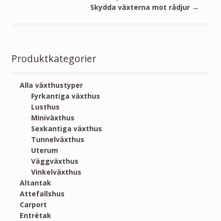
Skydda växterna mot rådjur
→
Produktkategorier
Alla växthustyper
Fyrkantiga växthus
Lusthus
Miniväxthus
Sexkantiga växthus
Tunnelväxthus
Uterum
Väggväxthus
Vinkelväxthus
Altantak
Attefallshus
Carport
Entrétak