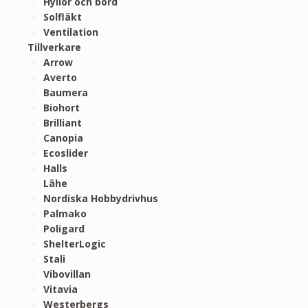
Hyllor och bord
Solfläkt
Ventilation
Tillverkare
Arrow
Averto
Baumera
Biohort
Brilliant
Canopia
Ecoslider
Halls
Lähe
Nordiska Hobbydrivhus
Palmako
Poligard
ShelterLogic
Stali
Vibovillan
Vitavia
Westerbergs