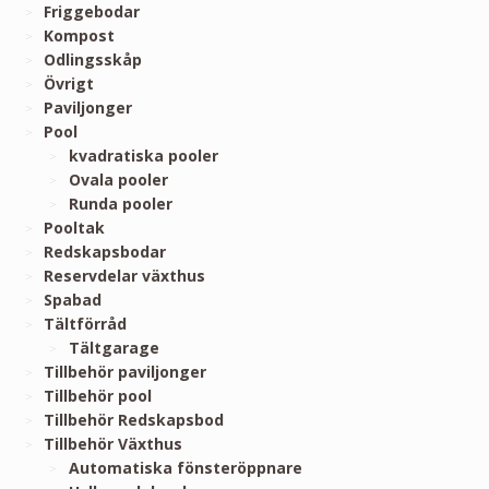
Friggebodar
Kompost
Odlingsskåp
Övrigt
Paviljonger
Pool
kvadratiska pooler
Ovala pooler
Runda pooler
Pooltak
Redskapsbodar
Reservdelar växthus
Spabad
Tältförråd
Tältgarage
Tillbehör paviljonger
Tillbehör pool
Tillbehör Redskapsbod
Tillbehör Växthus
Automatiska fönsteröppnare