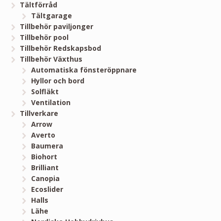
Tältförråd
Tältgarage
Tillbehör paviljonger
Tillbehör pool
Tillbehör Redskapsbod
Tillbehör Växthus
Automatiska fönsteröppnare
Hyllor och bord
Solfläkt
Ventilation
Tillverkare
Arrow
Averto
Baumera
Biohort
Brilliant
Canopia
Ecoslider
Halls
Lähe