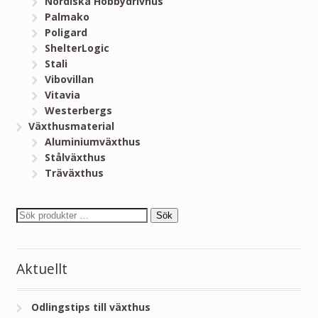
Nordiska Hobbydrivhus
Palmako
Poligard
ShelterLogic
Stali
Vibovillan
Vitavia
Westerbergs
Växthusmaterial
Aluminiumväxthus
Stålväxthus
Träväxthus
Sök
Aktuellt
Odlingstips till växthus