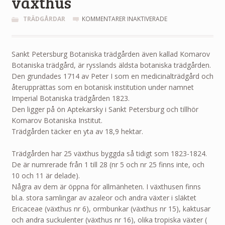
växthus
FÖR
TRÄDGÅRDAR
KOMMENTARER INAKTIVERADE
SANKT
PETERSBURG
BOTANISKA
Sankt Petersburg Botaniska trädgården även kallad Komarov
TRÄDGÅRD
Botaniska trädgård, är rysslands äldsta botaniska trädgården.
(KOMAROV
BOTANISKA
Den grundades 1714 av Peter I som en medicinalträdgård och
TRÄDGÅRD)
återupprättas som en botanisk institution under namnet
MED
Imperial Botaniska trädgården 1823.
25
Den ligger på ön Aptekarsky i Sankt Petersburg och tillhör
VÄXTHUS
Komarov Botaniska Institut.
Trädgården täcker en yta av 18,9 hektar.
Trädgården har 25 växthus byggda så tidigt som 1823-1824.
De är numrerade från 1 till 28 (nr 5 och nr 25 finns inte, och
10 och 11 är delade).
Några av dem är öppna för allmänheten. I växthusen finns
bl.a. stora samlingar av azaleor och andra växter i släktet
Ericaceae (växthus nr 6), ormbunkar (växthus nr 15), kaktusar
och andra suckulenter (växthus nr 16), olika tropiska växter (