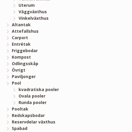
Uterum
Väggväxthus
Vinkelväxthus
Altantak
Attefallshus
Carport
Entrétak
Friggebodar
Kompost
Odlingsskåp
Övrigt
Paviljonger
Pool
kvadratiska pooler
Ovala pooler
Runda pooler
Pooltak
Redskapsbodar
Reservdelar växthus
Spabad