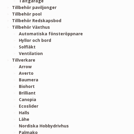
Tältgarage
Tillbehör paviljonger
Tillbehör pool
Tillbehör Redskapsbod
Tillbehör Växthus
Automatiska fönsteröppnare
Hyllor och bord
Solfläkt
Ventilation
Tillverkare
Arrow
Averto
Baumera
Biohort
Brilliant
Canopia
Ecoslider
Halls
Lähe
Nordiska Hobbydrivhus
Palmako