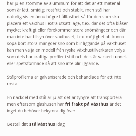
har ju en stomme av aluminium för att det är ett material
som är lätt, smidigt rostfritt och stabilt, men stål har
naturligtvis en ännu högre hållfasthet så för den som ska
placera ett växthus i extra utsatt läge, t.ex. där det ofta blåser
mycket kraftigt eller förekommer stora snömängder och där
man inte har tillsyn över växthuset, t.ex. möjlighet att kunna
sopa bort stora mängder snö som blir liggande på växthuset
kan man välja en modell från ryska växthustillverkaren volya
som dels har kraftiga profiler i stål och dels är vackert tunnel-
eller spetsformade så att snö inte blir liggande.
Stålprofilerna är galvaniserade och behandlade för att inte
rosta.
En nackdel med stål är ju att det är tyngre att transportera
men eftersom glashusen har
fri frakt på växthus
är det
inget du behöver bekymra dig över.
Beställ ditt
stålväxthus
idag.