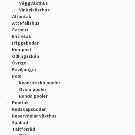
Väggväxthus
Vinkelväxthus
Altantak
Attefallshus
Carport
Entrétak
Friggebodar
Kompost
Odlingsskåp
Övrigt
Paviljonger
Pool
kvadratiska pooler
Ovala pooler
Runda pooler
Pooltak
Redskapsbodar
Reservdelar växthus
Spabad
Tältförråd