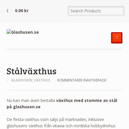
0.00
kr
²
Stålväxthus
FÖR
GLASHUSEN
,
VÄXTHUS
KOMMENTARER INAKTIVERADE
STÅLVÄXTHU
Nu kan man även beställa
växthus med stomme av stål
på glashusen.se
De flesta växthus som säljs på marknaden, inklusive
glashusens växthus från vitavia och nordiska hobbydrivhus