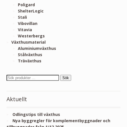
Poligard
ShelterLogic
Stali
Vibovillan
Vitavia
Westerbergs
Växthusmaterial
Aluminiumväxthus
Stålväxthus
Träväxthus
Sök
Aktuellt
Odlingstips till växthus
Nya byggregler för komplementbyggnader och
tillbyggnader från 1/12 2025