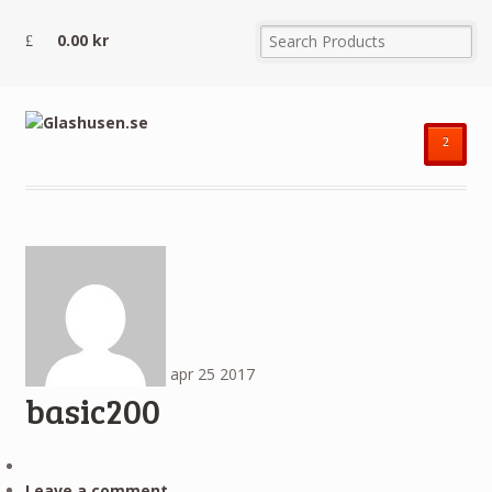
0.00
kr
²
apr
25
2017
basic200
Leave a comment