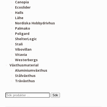
Canopia
Ecoslider
Halls
Lähe
Nordiska Hobbydrivhus
Palmako
Poligard
ShelterLogic
Stali
Vibovillan
Vitavia
Westerbergs
Växthusmaterial
Aluminiumväxthus
Stålväxthus
Träväxthus
Sök