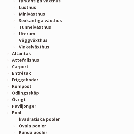
Fyrkantiga växthus
Lusthus
Miniväxthus
Sexkantiga växthus
Tunnelväxthus
Uterum
Väggväxthus
Vinkelväxthus
Altantak
Attefallshus
Carport
Entrétak
Friggebodar
Kompost
Odlingsskåp
Övrigt
Paviljonger
Pool
kvadratiska pooler
Ovala pooler
Runda pooler