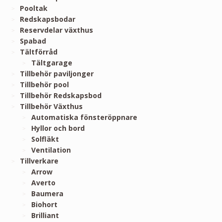
Pooltak
Redskapsbodar
Reservdelar växthus
Spabad
Tältförråd
Tältgarage
Tillbehör paviljonger
Tillbehör pool
Tillbehör Redskapsbod
Tillbehör Växthus
Automatiska fönsteröppnare
Hyllor och bord
Solfläkt
Ventilation
Tillverkare
Arrow
Averto
Baumera
Biohort
Brilliant