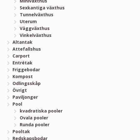
Miniväxthus
Sexkantiga växthus
Tunnelväxthus
Uterum
Väggväxthus
Vinkelväxthus
Altantak
Attefallshus
Carport
Entrétak
Friggebodar
Kompost
Odlingsskåp
Övrigt
Paviljonger
Pool
kvadratiska pooler
Ovala pooler
Runda pooler
Pooltak
Redskapsbodar