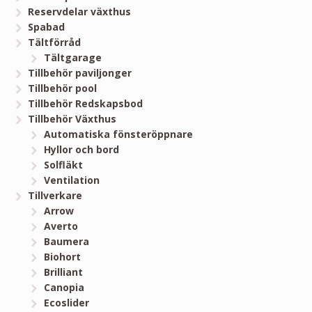
Reservdelar växthus
Spabad
Tältförråd
Tältgarage
Tillbehör paviljonger
Tillbehör pool
Tillbehör Redskapsbod
Tillbehör Växthus
Automatiska fönsteröppnare
Hyllor och bord
Solfläkt
Ventilation
Tillverkare
Arrow
Averto
Baumera
Biohort
Brilliant
Canopia
Ecoslider