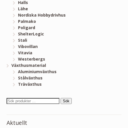
Halls
Lähe
Nordiska Hobbydrivhus
Palmako
Poligard
ShelterLogic
Stali
Vibovillan
Vitavia
Westerbergs
Växthusmaterial
Aluminiumväxthus
Stålväxthus
Träväxthus
Sök
Aktuellt