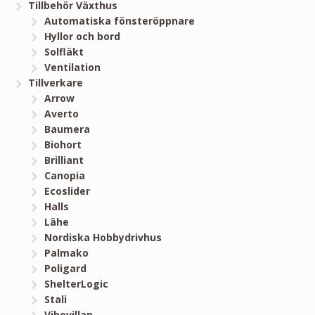
Tillbehör Växthus
Automatiska fönsteröppnare
Hyllor och bord
Solfläkt
Ventilation
Tillverkare
Arrow
Averto
Baumera
Biohort
Brilliant
Canopia
Ecoslider
Halls
Lähe
Nordiska Hobbydrivhus
Palmako
Poligard
ShelterLogic
Stali
Vibovillan