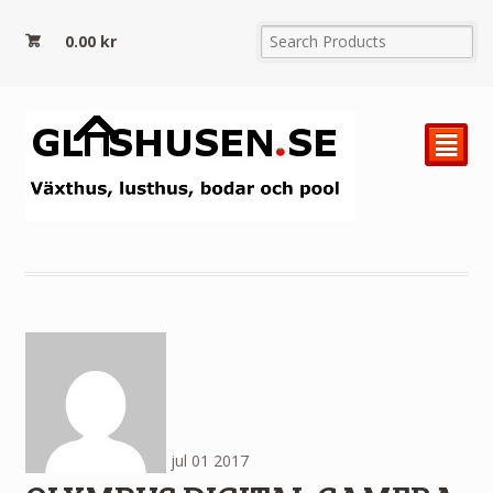
0.00
kr
²
jul
01
2017