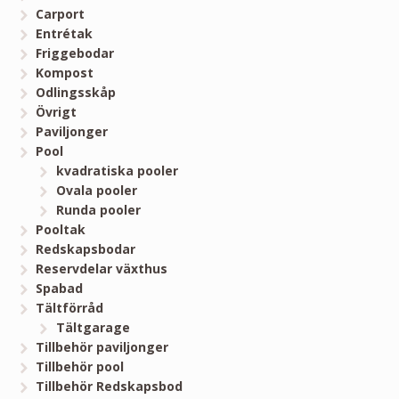
Carport
Entrétak
Friggebodar
Kompost
Odlingsskåp
Övrigt
Paviljonger
Pool
kvadratiska pooler
Ovala pooler
Runda pooler
Pooltak
Redskapsbodar
Reservdelar växthus
Spabad
Tältförråd
Tältgarage
Tillbehör paviljonger
Tillbehör pool
Tillbehör Redskapsbod