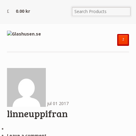
0.00
kr
²
jul
01
2017
linneuppifran
Leave a comment