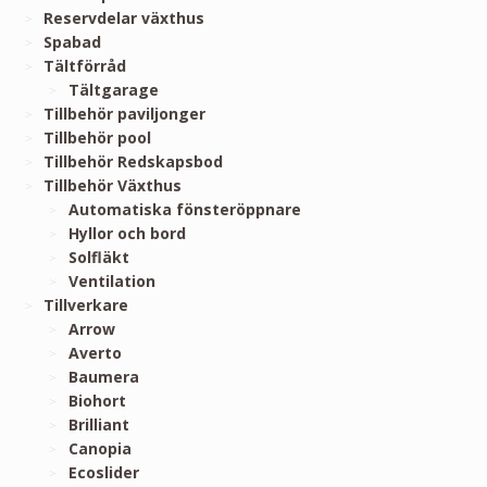
Reservdelar växthus
Spabad
Tältförråd
Tältgarage
Tillbehör paviljonger
Tillbehör pool
Tillbehör Redskapsbod
Tillbehör Växthus
Automatiska fönsteröppnare
Hyllor och bord
Solfläkt
Ventilation
Tillverkare
Arrow
Averto
Baumera
Biohort
Brilliant
Canopia
Ecoslider