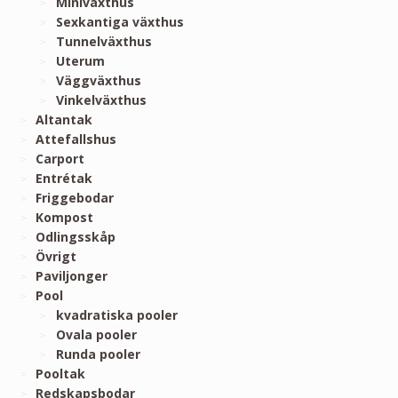
Miniväxthus
Sexkantiga växthus
Tunnelväxthus
Uterum
Väggväxthus
Vinkelväxthus
Altantak
Attefallshus
Carport
Entrétak
Friggebodar
Kompost
Odlingsskåp
Övrigt
Paviljonger
Pool
kvadratiska pooler
Ovala pooler
Runda pooler
Pooltak
Redskapsbodar