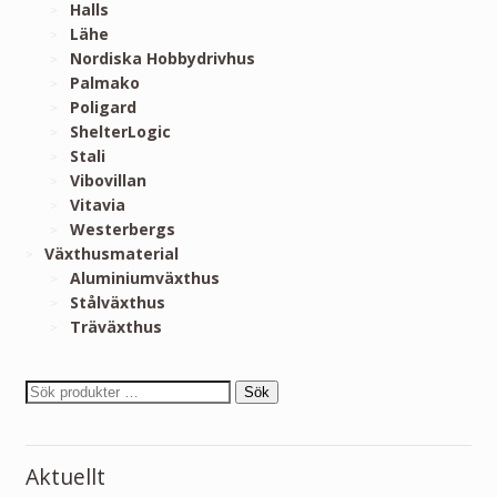
Halls
Lähe
Nordiska Hobbydrivhus
Palmako
Poligard
ShelterLogic
Stali
Vibovillan
Vitavia
Westerbergs
Växthusmaterial
Aluminiumväxthus
Stålväxthus
Träväxthus
Sök
Aktuellt