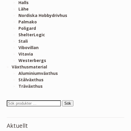
Halls
Lähe
Nordiska Hobbydrivhus
Palmako
Poligard
ShelterLogic
Stali
Vibovillan
Vitavia
Westerbergs
Växthusmaterial
Aluminiumväxthus
Stålväxthus
Träväxthus
Sök
Aktuellt