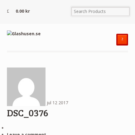
0.00
kr
²
jul
12
2017
DSC_0376
Leave a comment