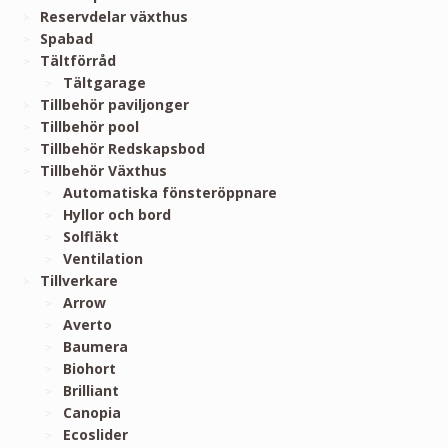
Reservdelar växthus
Spabad
Tältförråd
Tältgarage
Tillbehör paviljonger
Tillbehör pool
Tillbehör Redskapsbod
Tillbehör Växthus
Automatiska fönsteröppnare
Hyllor och bord
Solfläkt
Ventilation
Tillverkare
Arrow
Averto
Baumera
Biohort
Brilliant
Canopia
Ecoslider