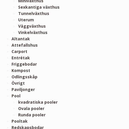
Miniväxthus
Sexkantiga växthus
Tunnelväxthus
Uterum
Väggväxthus
Vinkelväxthus
Altantak
Attefallshus
Carport
Entrétak
Friggebodar
Kompost
Odlingsskåp
Övrigt
Paviljonger
Pool
kvadratiska pooler
Ovala pooler
Runda pooler
Pooltak
Redskapsbodar