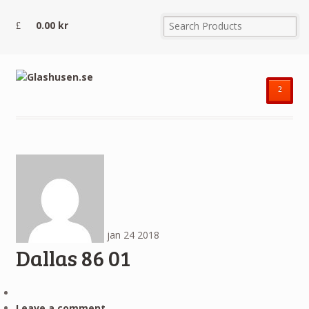
0.00
kr
²
jan
24
2018
Dallas 86 01
Leave a comment