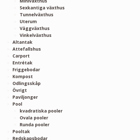
Miniväxthus
Sexkantiga växthus
Tunnelväxthus
Uterum
Väggväxthus
Vinkelväxthus
Altantak
Attefallshus
Carport
Entrétak
Friggebodar
Kompost
Odlingsskåp
Övrigt
Paviljonger
Pool
kvadratiska pooler
Ovala pooler
Runda pooler
Pooltak
Redskapsbodar