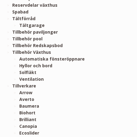
Reservdelar växthus
Spabad
Tältförråd
Tältgarage
Tillbehör paviljonger
Tillbehör pool
Tillbehör Redskapsbod
Tillbehör Växthus
Automatiska fönsteröppnare
Hyllor och bord
Solfläkt
Ventilation
Tillverkare
Arrow
Averto
Baumera
Biohort
Brilliant
Canopia
Ecoslider