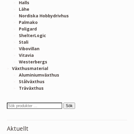
Halls
Lähe
Nordiska Hobbydrivhus
Palmako
Poligard
ShelterLogic
Stali
Vibovillan
Vitavia
Westerbergs
Växthusmaterial
Aluminiumväxthus
Stålväxthus
Träväxthus
Sök
Aktuellt