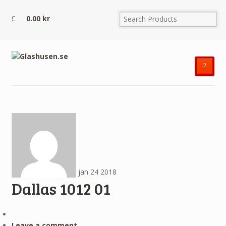
0.00
kr
²
jan
24
2018
Dallas 1012 01
Leave a comment