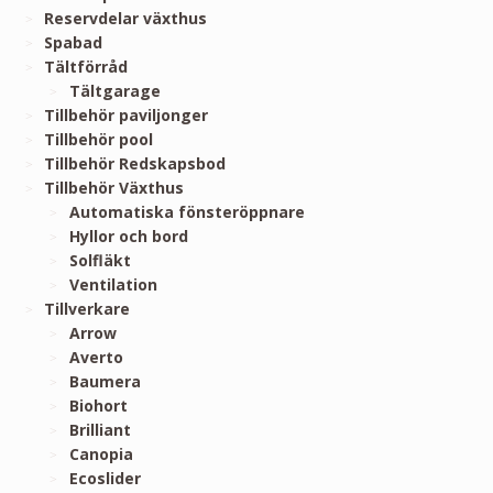
Reservdelar växthus
Spabad
Tältförråd
Tältgarage
Tillbehör paviljonger
Tillbehör pool
Tillbehör Redskapsbod
Tillbehör Växthus
Automatiska fönsteröppnare
Hyllor och bord
Solfläkt
Ventilation
Tillverkare
Arrow
Averto
Baumera
Biohort
Brilliant
Canopia
Ecoslider