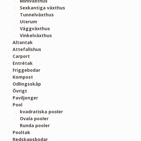
Miniväxthus
Sexkantiga växthus
Tunnelväxthus
Uterum
Väggväxthus
Vinkelväxthus
Altantak
Attefallshus
Carport
Entrétak
Friggebodar
Kompost
Odlingsskåp
Övrigt
Paviljonger
Pool
kvadratiska pooler
Ovala pooler
Runda pooler
Pooltak
Redskapsbodar