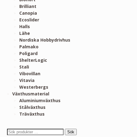
Brilliant
Canopia
Ecoslider
Halls
Lähe
Nordiska Hobbydrivhus
Palmako
Poligard
ShelterLogic
Stali
Vibovillan
Vitavia
Westerbergs
Växthusmaterial
Aluminiumväxthus
Stålväxthus
Träväxthus
Sök