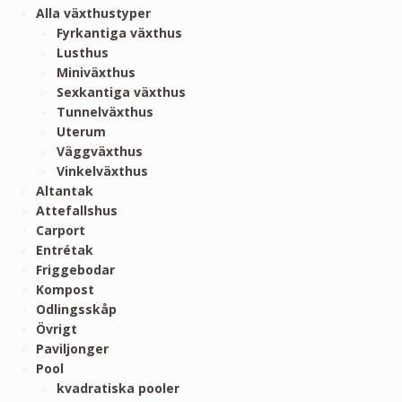
Alla växthustyper
Fyrkantiga växthus
Lusthus
Miniväxthus
Sexkantiga växthus
Tunnelväxthus
Uterum
Väggväxthus
Vinkelväxthus
Altantak
Attefallshus
Carport
Entrétak
Friggebodar
Kompost
Odlingsskåp
Övrigt
Paviljonger
Pool
kvadratiska pooler