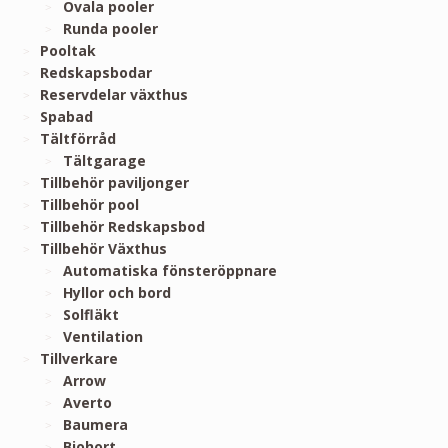
Ovala pooler
Runda pooler
Pooltak
Redskapsbodar
Reservdelar växthus
Spabad
Tältförråd
Tältgarage
Tillbehör paviljonger
Tillbehör pool
Tillbehör Redskapsbod
Tillbehör Växthus
Automatiska fönsteröppnare
Hyllor och bord
Solfläkt
Ventilation
Tillverkare
Arrow
Averto
Baumera
Biohort