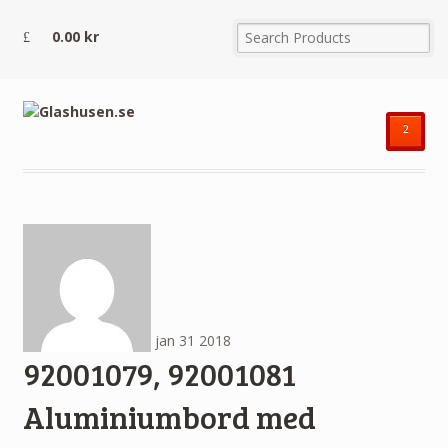
0.00
kr
²
jan
31
2018
92001079, 92001081
Aluminiumbord med