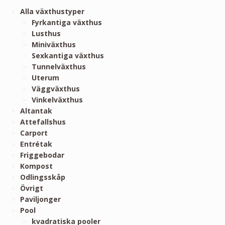
Alla växthustyper
Fyrkantiga växthus
Lusthus
Miniväxthus
Sexkantiga växthus
Tunnelväxthus
Uterum
Väggväxthus
Vinkelväxthus
Altantak
Attefallshus
Carport
Entrétak
Friggebodar
Kompost
Odlingsskåp
Övrigt
Paviljonger
Pool
kvadratiska pooler