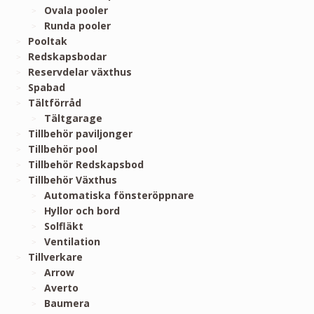
Ovala pooler
Runda pooler
Pooltak
Redskapsbodar
Reservdelar växthus
Spabad
Tältförråd
Tältgarage
Tillbehör paviljonger
Tillbehör pool
Tillbehör Redskapsbod
Tillbehör Växthus
Automatiska fönsteröppnare
Hyllor och bord
Solfläkt
Ventilation
Tillverkare
Arrow
Averto
Baumera