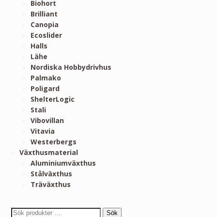
Biohort
Brilliant
Canopia
Ecoslider
Halls
Lähe
Nordiska Hobbydrivhus
Palmako
Poligard
ShelterLogic
Stali
Vibovillan
Vitavia
Westerbergs
Växthusmaterial
Aluminiumväxthus
Stålväxthus
Träväxthus
Sök