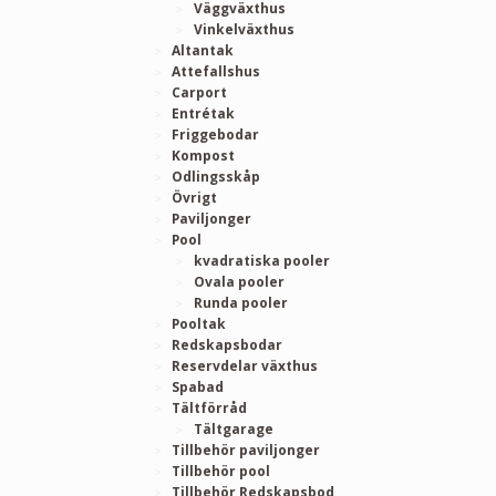
Väggväxthus
Vinkelväxthus
Altantak
Attefallshus
Carport
Entrétak
Friggebodar
Kompost
Odlingsskåp
Övrigt
Paviljonger
Pool
kvadratiska pooler
Ovala pooler
Runda pooler
Pooltak
Redskapsbodar
Reservdelar växthus
Spabad
Tältförråd
Tältgarage
Tillbehör paviljonger
Tillbehör pool
Tillbehör Redskapsbod