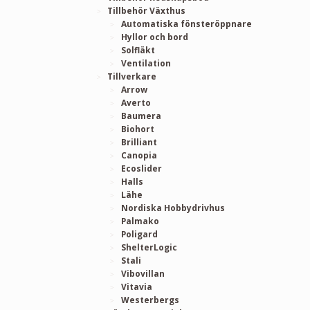
Tillbehör Växthus
Automatiska fönsteröppnare
Hyllor och bord
Solfläkt
Ventilation
Tillverkare
Arrow
Averto
Baumera
Biohort
Brilliant
Canopia
Ecoslider
Halls
Lähe
Nordiska Hobbydrivhus
Palmako
Poligard
ShelterLogic
Stali
Vibovillan
Vitavia
Westerbergs