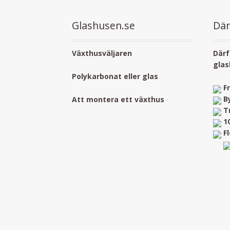
Glashusen.se
Där
Växthusväljaren
Därf
glas
Polykarbonat eller glas
F
B
Att montera ett växthus
T
1
F