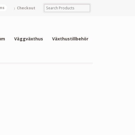
ems
Checkout
um
Väggväxthus
Växthustillbehör