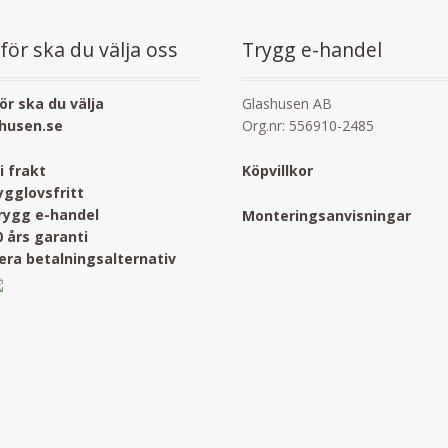
för ska du välja oss
Trygg e-handel
ör ska du välja
Glashusen AB
husen.se
Org.nr: 556910-2485
ri frakt
Köpvillkor
ygglovsfritt
rygg e-handel
Monteringsanvisningar
0 års garanti
lera betalningsalternativ