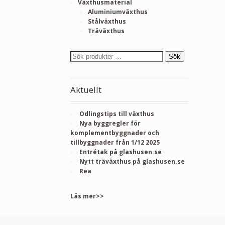
Växthusmaterial
Aluminiumväxthus
Stålväxthus
Träväxthus
Sök
Aktuellt
Odlingstips till växthus
Nya byggregler för
komplementbyggnader och
tillbyggnader från 1/12 2025
Entrétak på glashusen.se
Nytt träväxthus på glashusen.se
Rea
Läs mer>>