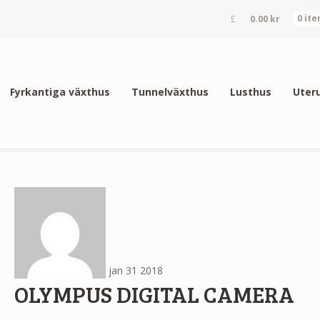
0.00
kr
0 it
Fyrkantiga växthus
Tunnelväxthus
Lusthus
Uter
jan
31
2018
OLYMPUS DIGITAL CAMERA