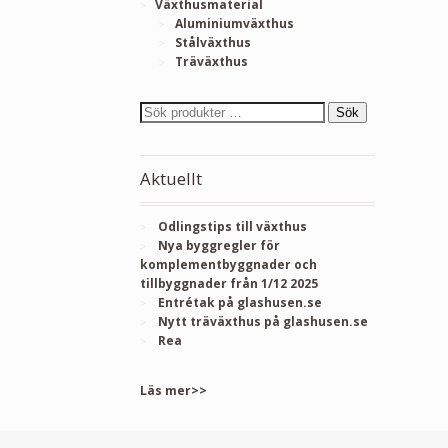
Växthusmaterial
Aluminiumväxthus
Stålväxthus
Träväxthus
Sök
Aktuellt
Odlingstips till växthus
Nya byggregler för
komplementbyggnader och
tillbyggnader från 1/12 2025
Entrétak på glashusen.se
Nytt träväxthus på glashusen.se
Rea
Läs mer>>