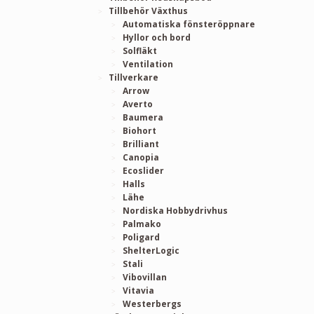
Tillbehör Växthus
Automatiska fönsteröppnare
Hyllor och bord
Solfläkt
Ventilation
Tillverkare
Arrow
Averto
Baumera
Biohort
Brilliant
Canopia
Ecoslider
Halls
Lähe
Nordiska Hobbydrivhus
Palmako
Poligard
ShelterLogic
Stali
Vibovillan
Vitavia
Westerbergs