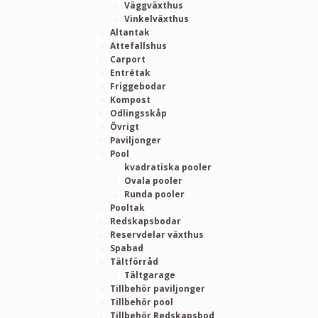
Väggväxthus
Vinkelväxthus
Altantak
Attefallshus
Carport
Entrétak
Friggebodar
Kompost
Odlingsskåp
Övrigt
Paviljonger
Pool
kvadratiska pooler
Ovala pooler
Runda pooler
Pooltak
Redskapsbodar
Reservdelar växthus
Spabad
Tältförråd
Tältgarage
Tillbehör paviljonger
Tillbehör pool
Tillbehör Redskapsbod