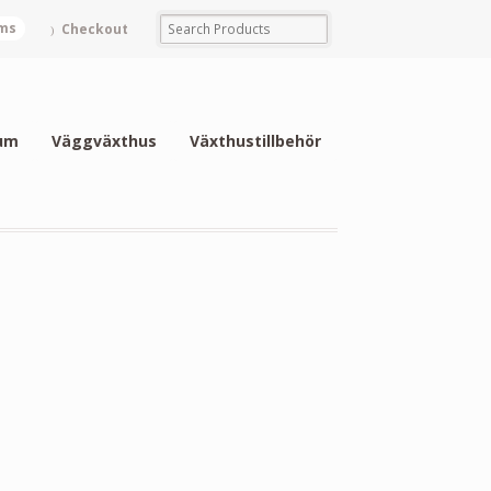
ems
Checkout
um
Väggväxthus
Växthustillbehör