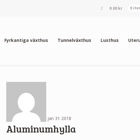
0.00
kr
0 it
Fyrkantiga växthus
Tunnelväxthus
Lusthus
Uter
jan
31
2018
Aluminumhylla