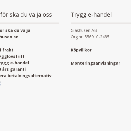
för ska du välja oss
Trygg e-handel
ör ska du välja
Glashusen AB
husen.se
Org.nr: 556910-2485
ri frakt
Köpvillkor
ygglovsfritt
rygg e-handel
Monteringsanvisningar
0 års garanti
lera betalningsalternativ