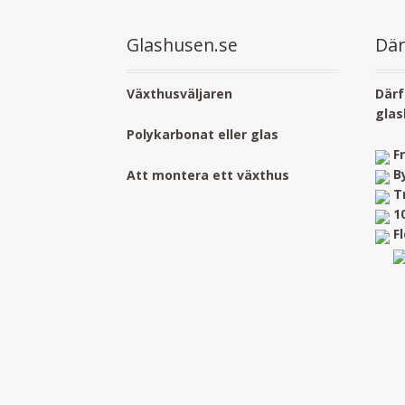
Glashusen.se
Där
Växthusväljaren
Därf
glas
Polykarbonat eller glas
F
B
Att montera ett växthus
T
1
F